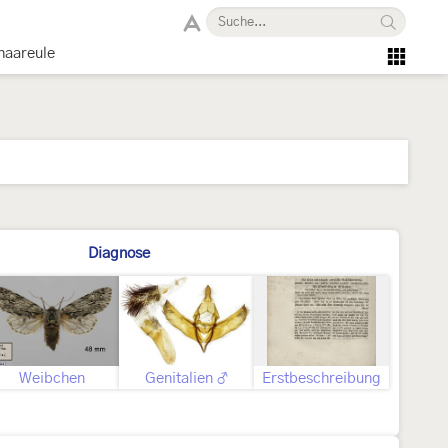
haareule
Diagnose
Weibchen
Genitalien ♂
Erstbeschreibung