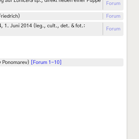
eg auf
Lonicera
sp., direkt neben einer Puppe
Forum
Friedrich)
Forum
. Juni 2014 (leg., cult., det. & fot.:
Forum
rey Ponomarev)
[Forum 1-10]