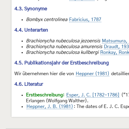
4.3. Synonyme
Bombyx centrolinea
Fabricius, 1787
4.4. Unterarten
Brachionycha nubeculosa jezoensis
Matsumura,
Brachionycha nubeculosa amurensis
Draudt, 19
Brachionycha nubeculosa kullbergi
Ronkay, Ronk
4.5. Publikationsjahr der Erstbeschreibung
Wir übernehmen hier die von
Heppner (1981)
detaillie
4.6. Literatur
Erstbeschreibung:
Esper, J. C. [1782-1786]
("17
Erlangen (Wolfgang Walther).
Heppner, J. B. (1981)
: The dates of E. J. C. Es