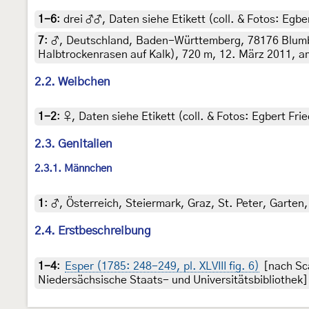
1-6
:
drei ♂♂, Daten siehe Etikett (coll. & Fotos: Egber
7
:
♂, Deutschland, Baden-Württemberg, 78176 Blumb
Halbtrockenrasen auf Kalk), 720 m, 12. März 2011, am
2.2. Weibchen
1-2
:
♀, Daten siehe Etikett (coll. & Fotos: Egbert Frie
2.3. Genitalien
2.3.1. Männchen
1
:
♂, Österreich, Steiermark, Graz, St. Peter, Garten
2.4. Erstbeschreibung
1-4
:
Esper (1785: 248-249, pl. XLVIII fig. 6)
[nach Sca
Niedersächsische Staats- und Universitätsbibliothek]