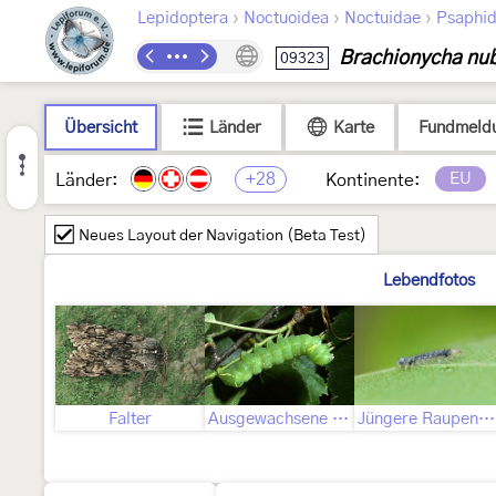
›
›
›
Lepidoptera
Noctuoidea
Noctuidae
Psaphid
Brachionycha nu
09323
Übersicht
Länder
Karte
Fundmeld
+28
EU
Länder:
Kontinente:
Neues Layout der Navigation (Beta Test)
Lebendfotos
Falter
Ausgewachsene Raupe
Jüngere Raupenstadien