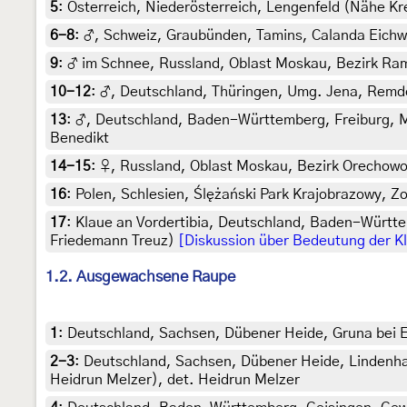
5
:
Österreich, Niederösterreich, Lengenfeld (Nähe Kr
6-8
:
♂, Schweiz, Graubünden, Tamins, Calanda Eichwal
9
:
♂ im Schnee, Russland, Oblast Moskau, Bezirk Ram
10-12
:
♂, Deutschland, Thüringen, Umg. Jena, Remder
13
:
♂, Deutschland, Baden-Württemberg, Freiburg, Mo
Benedikt
14-15
:
♀, Russland, Oblast Moskau, Bezirk Orechowo-
16
:
Polen, Schlesien, Ślężański Park Krajobrazowy, Z
17
:
Klaue an Vordertibia, Deutschland, Baden-Württe
Friedemann Treuz)
[Diskussion über Bedeutung der K
1.2. Ausgewachsene Raupe
1
:
Deutschland, Sachsen, Dübener Heide, Gruna bei Ei
2-3
:
Deutschland, Sachsen, Dübener Heide, Lindenhay
Heidrun Melzer), det. Heidrun Melzer