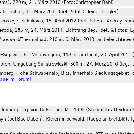
ems), 320 m, 21. März 2010 (Foto:Christopher Rabl)
d, 650 m, 11. März 2011 (det. & fot.: Heiner Ziegler)
enskoje, Schukowo, 15. April 2012 (det. & Foto: Andrey Pon
oda, 285 m, 24. März 2011, Lichtfang (leg., det. & Fotos: Eg
oswald/Thermalbad, 210 m, 6. März 2013, an beleuchteter Wa
Sujewo, Dorf Voinova gora, 118 m, am Licht, 20. April 2014 (
obten, Umgebung Sulistrowiczki, 300 m, 27. März 2016 (leg., d
mberg, Hohe Schwabenalb, Bitz, innerhalb Siedlungsgebiet, c
laue im Forum]
lenburg, leg. von Birke Ende Mai 1993 (Studiofoto: Heidrun 
n (bei Bad Düben), Kiefernmischwald, Raupe an breitblättrig