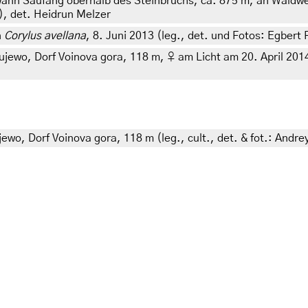
nn Saufang oberhalb des Steinbruchs, ca. 875 m, an Waldw
), det. Heidrun Melzer
n
Corylus avellana
, 8. Juni 2013 (leg., det. und Fotos: Egbert 
wo, Dorf Voinova gora, 118 m, ♀ am Licht am 20. April 2014, 1
wo, Dorf Voinova gora, 118 m (leg., cult., det. & fot.: And