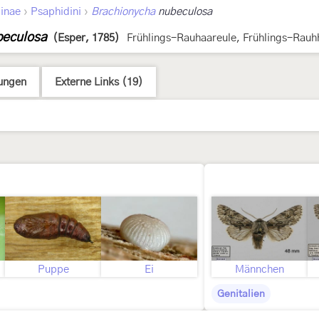
›
›
inae
Psaphidini
Brachionycha
nubeculosa
beculosa
(Esper, 1785)
Frühlings-Rauhaareule, Frühlings-Rauh
ungen
Externe Links (19)
Puppe
Ei
Männchen
Genitalien