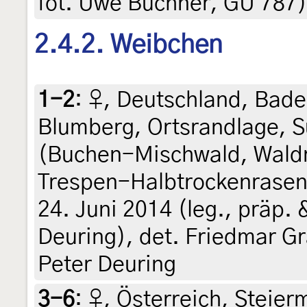
fot. Uwe Büchner, GU 787),
2.4.2. Weibchen
1-2
:
♀, Deutschland, Bad
Blumberg, Ortsrandlage, 
(Buchen-Mischwald, Wald
Trespen-Halbtrockenrasen 
24. Juni 2014 (leg., präp.
Deuring), det. Friedmar G
Peter Deuring
3-6
:
♀, Österreich, Steierm