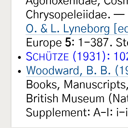
Agonoxenidae, Cosm
Chrysopeleiidae. — 
O. & L. Lyneborg [e
Europe
5
: 1-387. S
S
(1931): 10
CHÜTZE
Woodward, B. B. (1
Books, Manuscripts,
British Museum (Natu
Supplement: A–I: i-