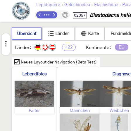
›
›
›
Lepidoptera
Gelechioidea
Elachistidae
Para
Blastodacna helle
02057
Übersicht
Länder
Karte
Fundmeld
+22
EU
Länder:
Kontinente:
Neues Layout der Navigation (Beta Test)
Lebendfotos
Diagnose
Falter
Männchen
Weibchen