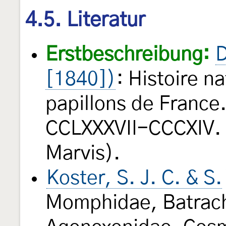
4.5. Literatur
Erstbeschreibung:
D
[1840])
: Histoire n
papillons de France
CCLXXXVII-CCCXIV. 
Marvis).
Koster, S. J. C. & S.
Momphidae, Batrach