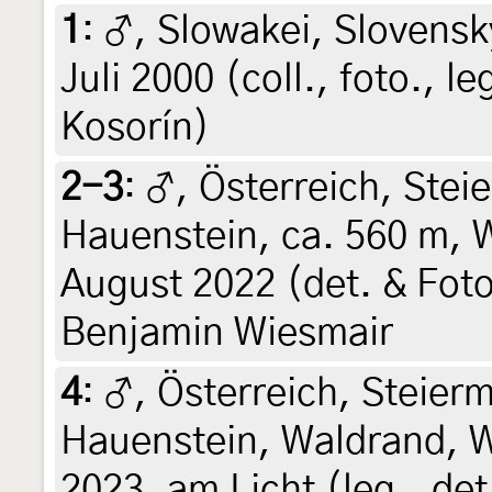
1
:
♂, Slowakei, Slovenský
Juli 2000 (coll., foto., l
Kosorín)
2-3
:
♂, Österreich, Stei
Hauenstein, ca. 560 m, W
August 2022 (det. & Foto
Benjamin Wiesmair
4
:
♂, Österreich, Steierm
Hauenstein, Waldrand, Wi
2023, am Licht (leg., det