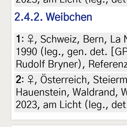
2.4.2. Weibchen
1
:
♀, Schweiz, Bern, La N
1990 (leg., gen. det. [G
Rudolf Bryner), Referen
2
:
♀, Österreich, Steierm
Hauenstein, Waldrand, Wi
2023, am Licht (leg., det