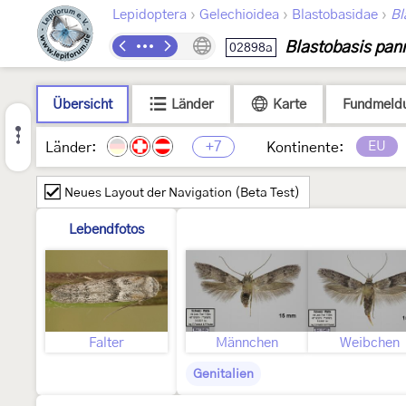
›
›
›
Lepidoptera
Gelechioidea
Blastobasidae
Bl
Blastobasis pan
02898a
Übersicht
Länder
Karte
Fundmeld
+7
EU
Länder:
Kontinente:
Neues Layout der Navigation (Beta Test)
Lebendfotos
Falter
Männchen
Weibchen
Genitalien