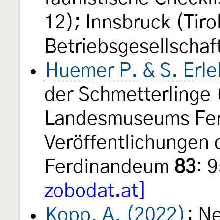
12); Innsbruck (Tir
Betriebsgesellschaf
Huemer P. & S. Erl
der Schmetterlinge 
Landesmuseums Fe
Veröffentlichungen
Ferdinandeum
83
: 
zobodat.at]
Kopp, A. (2022)
: N