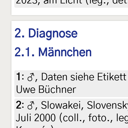
2023, am Licht (leg., det
2. Diagnose
2.1. Männchen
1
:
♂, Daten siehe Etikett 
Uwe Büchner
2
:
♂, Slowakei, Slovenský
Juli 2000 (coll., foto., l