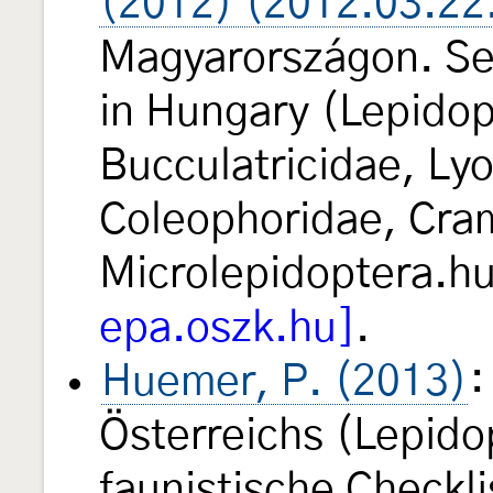
(2012) (2012.03.22
Magyarországon. Se
in Hungary (Lepidop
Bucculatricidae, Ly
Coleophoridae, Cra
Microlepidoptera.h
epa.oszk.hu]
.
Huemer, P. (2013)
:
Österreichs (Lepido
faunistische Checkli