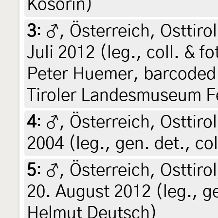
Kosorín)
3
:
♂, Österreich, Osttiro
Juli 2012 (leg., coll. & f
Peter Huemer, barcoded
Tiroler Landesmuseum F
4
:
♂, Österreich, Osttiro
2004 (leg., gen. det., co
5
:
♂, Österreich, Osttirol
20. August 2012 (leg., gen
Helmut Deutsch)