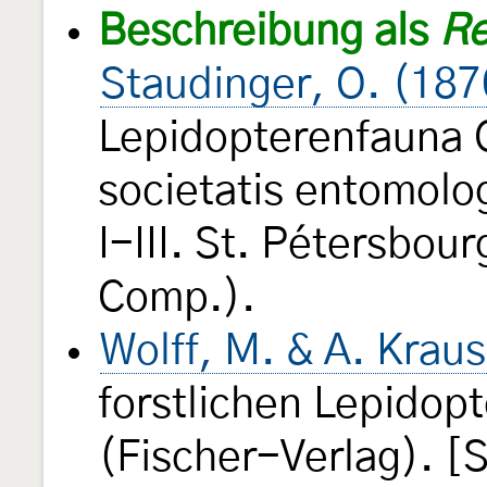
Beschreibung als
Re
Staudinger, O. (18
Lepidopterenfauna 
societatis entomolo
I-III. St. Pétersbou
Comp.).
Wolff, M. & A. Krau
forstlichen Lepidopt
(Fischer-Verlag). [