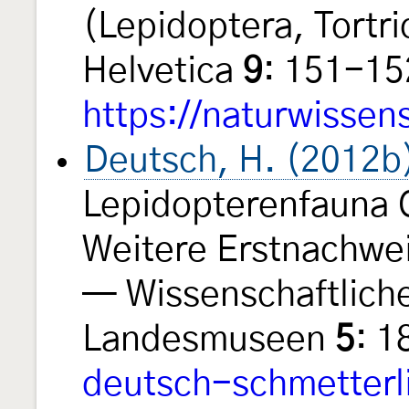
(Lepidoptera, Tortr
Helvetica
9
: 151-1
https://naturwissen
Deutsch, H. (2012b
Lepidopterenfauna Os
Weitere Erstnachwei
— Wissenschaftliche
Landesmuseen
5
: 
deutsch-schmetterl