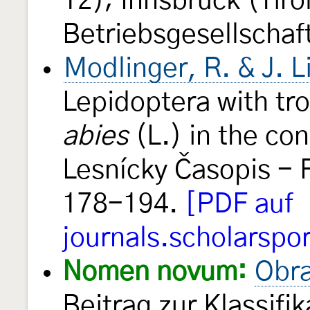
12); Innsbruck (Tir
Betriebsgesellschaf
Modlinger, R. & J. L
Lepidoptera with tro
abies
(L.) in the co
Lesnícky Časopis - 
178-194.
[PDF auf
journals.scholarspor
Nomen novum:
Obra
Beitrag zur Klassifik