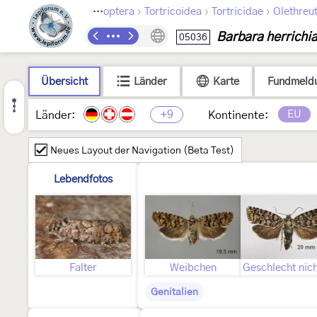
›
›
›
Lepidoptera
Tortricoidea
Tortricidae
Olethreu
Barbara herrichi
05036
Übersicht
Länder
Karte
Fundmeld
+9
EU
Länder:
Kontinente:
Neues Layout der Navigation (Beta Test)
Lebendfotos
Falter
Weibchen
Genitalien