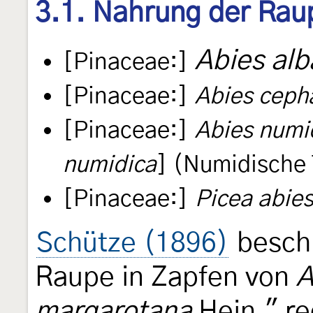
3.1. Nahrung der Rau
Abies alb
[Pinaceae:]
[Pinaceae:]
Abies ceph
[Pinaceae:]
Abies numi
numidica
] (Numidische 
[Pinaceae:]
Picea abie
Schütze (1896)
beschr
Raupe in Zapfen von
A
margarotana
Hein." re