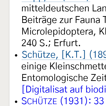
mitteldeutschen Lan
Beiträge zur Fauna 
Microlepidoptera, K
240 S.; Erfurt.
Schütze, [K.T.] (18
einige Kleinschmett
Entomologische Zei
[Digitalisat auf biod
S
(1931): 33
CHÜTZE