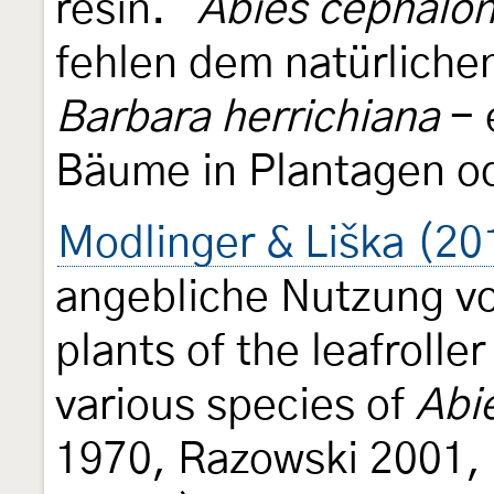
resin."
Abies cephalon
fehlen dem natürliche
Barbara herrichiana
- 
Bäume in Plantagen o
Modlinger & Liška (20
angebliche Nutzung v
plants of the leafrolle
various species of
Abi
1970, Razowski 2001, 