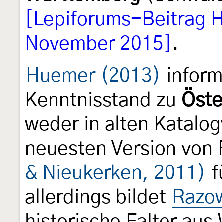
[Lepiforums-Beitrag H
November 2015]
.
Huemer (2013)
inform
Kenntnisstand zu
Öste
weder in alten Katalo
neuesten Version von
& Nieukerken, 2011)
f
allerdings bildet
Razow
historische Falter aus