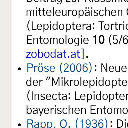
mitteleuropäischen 
(Lepidoptera: Tortri
Entomologie
10
(5/
zobodat.at]
.
Pröse (2006)
: Neue
der "Mikrolepidopter
(Insecta: Lepidopte
bayerischen Entomo
Rapp, O. (1936)
: D