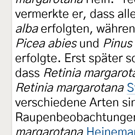
vermerkte er, dass al
alba
erfolgten, währen
Picea abies
und
Pinus 
erfolgte. Erst später s
dass
Retinia margarot
Retinia margarotana
S
verschiedene Arten si
Raupenbeobachtungen
margarotana
Heinema