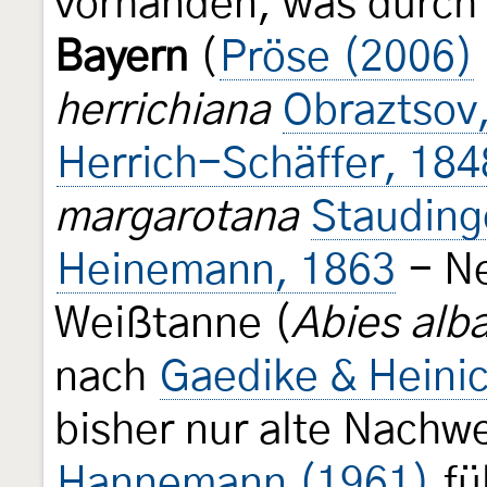
vorhanden, was durch 
Bayern
(
Pröse (2006)
herrichiana
Obraztsov
Herrich-Schäffer, 184
margarotana
Stauding
Heinemann, 1863
- Ne
Weißtanne (
Abies alb
nach
Gaedike & Heini
bisher nur alte Nachw
Hannemann (1961)
fü