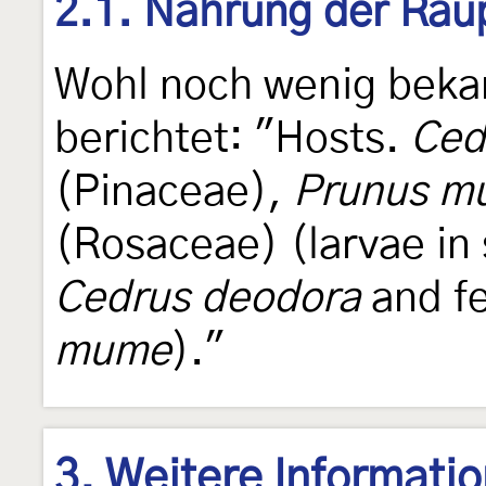
2.1. Nahrung der Rau
Wohl noch wenig beka
berichtet: "Hosts.
Ced
(Pinaceae),
Prunus m
(Rosaceae) (larvae in
Cedrus deodora
and fe
mume
)."
3. Weitere Informati