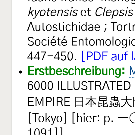
kyotensis
et
Clepsis
Autostichidae ; Tort
Société Entomologi
447-450.
[PDF auf l
Erstbeschreibung:
M
6000 ILLUSTRATED
EMPIRE 日本昆蟲大圖
[Tokyo] [hier: p
1091]].