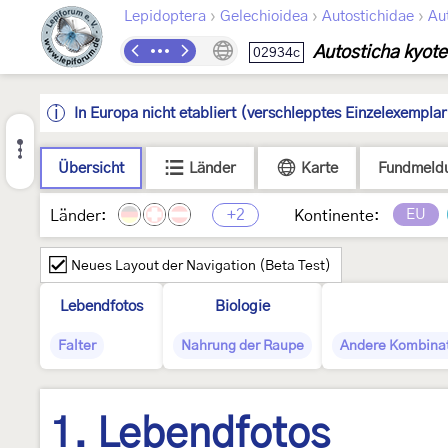
›
›
›
Lepidoptera
Gelechioidea
Autostichidae
Au
Autosticha kyote
02934c
In Europa nicht etabliert (verschlepptes Einzelexempla
Übersicht
Länder
Karte
Fundmeld
+2
EU
Länder:
Kontinente:
Neues Layout der Navigation (Beta Test)
Lebendfotos
Biologie
Falter
Nahrung der Raupe
Andere Kombina
1. Lebendfotos