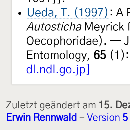
Ueda, T. (1997)
: A
Autosticha
Meyrick 
Oecophoridae). — J
Entomology,
65
(1):
dl.ndl.go.jp]
Zuletzt geändert am
15. De
Erwin Rennwald
-
Version
5