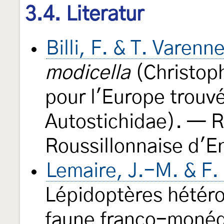
3.4. Literatur
Billi, F. & T. Varenn
modicella
(Christoph
pour l'Europe trouv
Autostichidae). — R
Roussillonnaise d'
Lemaire, J.-M. & F. 
Lépidoptères hétéro
faune franco-moné