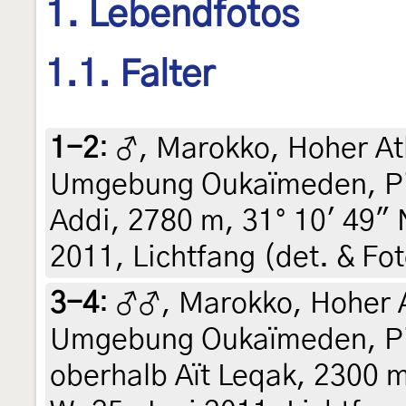
1. Lebendfotos
1.1. Falter
1-2
:
♂, Marokko, Hoher At
Umgebung Oukaïmeden, Pi
Addi, 2780 m, 31° 10' 49" N
2011, Lichtfang (det. & Fot
3-4
:
♂♂, Marokko, Hoher A
Umgebung Oukaïmeden, Pi
oberhalb Aït Leqak, 2300 m,