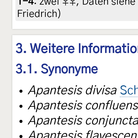
1-4
:
zwei ♀♀, Daten siehe E
Friedrich)
3. Weitere Informati
3.1. Synonyme
Apantesis divisa
Sc
Apantesis confluens
Apantesis conjunct
Apantesis flavescen