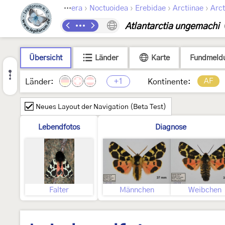
›
›
›
›
Lepidoptera
Noctuoidea
Erebidae
Arctiinae
Arct
Atlantarctia ungemachi
Übersicht
Länder
Karte
Fundmeld
+1
AF
Länder:
Kontinente:
Neues Layout der Navigation (Beta Test)
Lebendfotos
Diagnose
Falter
Männchen
Weibchen