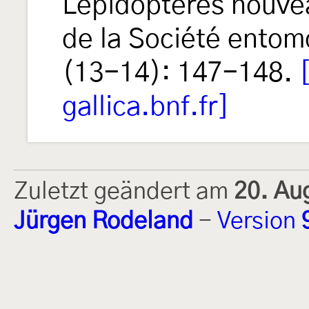
Lépidoptères nouve
de la Société entom
(13-14): 147-148.
gallica.bnf.fr]
Zuletzt geändert am
20. Au
Jürgen Rodeland
-
Version