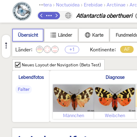
›
›
›
›
Lepidoptera
Noctuoidea
Erebidae
Arctiinae
Arc
Atlantarctia oberthueri
Übersicht
Länder
Karte
Fundmeld
+1
AF
Länder:
Kontinente:
Neues Layout der Navigation (Beta Test)
Lebendfotos
Diagnose
Falter
Männchen
Weibchen