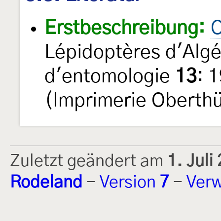
Erstbeschreibung:
O
Lépidoptères d'Algé
d'entomologie
13
: 
(Imprimerie Oberthü
Zuletzt geändert am
1. Jul
Rodeland
-
Version
7
-
Verw