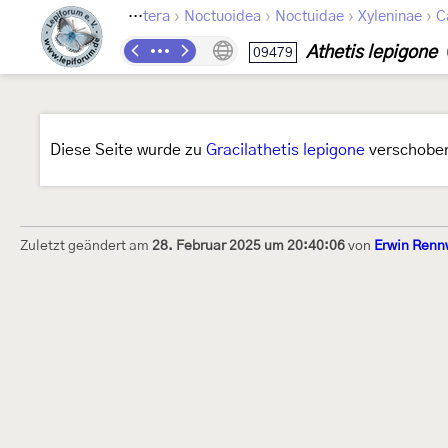
›
›
›
›
Lepidoptera
Noctuoidea
Noctuidae
Xyleninae
C
Athetis lepigone
09479
Diese Seite wurde zu
Gracilathetis lepigone
verschobe
Zuletzt geändert am
28. Februar 2025 um 20:40:06
von
Erwin Renn