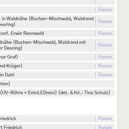
Forum
n, in Waldnähe (Buchen-Mischwald, Waldrand
Forum
Deuring)
 conf. Erwin Rennwald
Forum
aldnähe (Buchen-Mischwald, Waldrand mit
Forum
er Deuring)
mar Graf)
Forum
rnd Krüger)
Forum
in Dahl
Forum
rten)
UV-Röhre + EntoLEDmini) (det. & fot.: Tina Schulz)
riedrich
Forum
t Friedrich
Forum