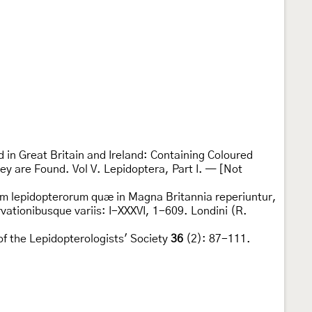
d in Great Britain and Ireland: Containing Coloured
ey are Found. Vol V. Lepidoptera, Part I. — [Not
um lepidopterorum quæ in Magna Britannia reperiuntur,
ationibusque variis: I-XXXVI, 1-609. Londini (R.
of the Lepidopterologists' Society
36
(2): 87-111.