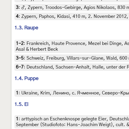
3
:
♂, Zypern, Troodos-Gebirge, Agios Nikolaos, 830 m
4
:
Zypern, Paphos, Kidasi, 410 m, 2. November 2012, L
1.3. Raupe
1-2
:
Frankreich, Haute Provence, Mezel bei Dinge, As
Asal & Herbert Beck
3-5
:
Schweiz, Freiburg, Villars-sur-Glane, Wald, 600 
6-7
:
Deutschland, Sachsen-Anhalt, Halle, unter der R
1.4. Puppe
1
:
Ukraine, Krim, Ленино, с. Ячменное, Северо-Крымски
1.5. Ei
1
:
arttypisch an Eschenknospe gelegte Eier, Deutschl
September (Studiofoto: Hans-Joachim Weigt), cult. 