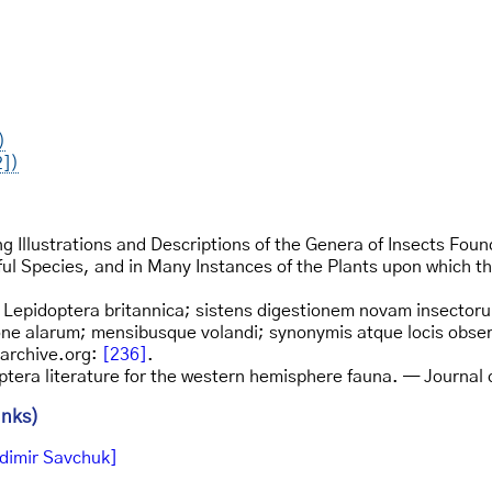
)
2])
g Illustrations and Descriptions of the Genera of Insects Foun
ul Species, and in Many Instances of the Plants upon which th
: Lepidoptera britannica; sistens digestionem novam insector
e alarum; mensibusque volandi; synonymis atque locis observ
.archive.org:
[236]
.
ptera literature for the western hemisphere fauna. — Journal 
inks)
dimir Savchuk]