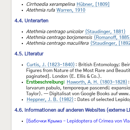
Cirrhoedia xerampelina
Hübner, [1809]
Atethmia rufa
Warren, 1910
4.4. Unterarten
Atethmia centrago unicolor
(Staudinger, 1881)
Atethmia centrago borjomensis
(Romanoff, 1885
Atethmia centrago maculifera
(Staudinger, [189
4.5. Literatur
Curtis, J. (1823-1840)
: British Entomology; Bein
Figures from Nature of the Most Rare and Beautif
paginated]. London (E. Ellis & Co.).
Erstbeschreibung:
Haworth, A. H. (1803-1828)
larvarum pabulo, temporeque pascendi; expansion
Taylor). — Digitalisat von Google Books auf www
Heppner, J. B. (1982)
: Dates of selected Lepido
4.6. Informationen auf anderen Websites (externe L
[Бабочки Крыма – Lepidoptera of Crimea von Vla