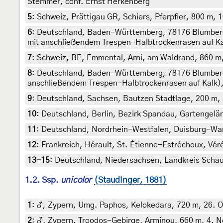
Stemmer, conf. Ernst Herkenberg
5
:
Schweiz, Prättigau GR, Schiers, Pferpfier, 800 m, 1
6
:
Deutschland, Baden-Württemberg, 78176 Blumberg,
mit anschließendem Trespen-Halbtrockenrasen auf Kal
7
:
Schweiz, BE, Emmental, Arni, am Waldrand, 860 m, 
8
:
Deutschland, Baden-Württemberg, 78176 Blumberg,
anschließendem Trespen-Halbtrockenrasen auf Kalk), 
9
:
Deutschland, Sachsen, Bautzen Stadtlage, 200 m, a
10
:
Deutschland, Berlin, Bezirk Spandau, Gartengelän
11
:
Deutschland, Nordrhein-Westfalen, Duisburg-Wanh
12
:
Frankreich, Hérault, St. Étienne-Estréchoux, Vér
13-15
:
Deutschland, Niedersachsen, Landkreis Schau
1.2. Ssp.
unicolor
(Staudinger, 1881)
1
:
♂, Zypern, Umg. Paphos, Kelokedara, 720 m, 26. Okt
2
:
♂, Zypern, Troodos-Gebirge, Arminou, 660 m, 4. No