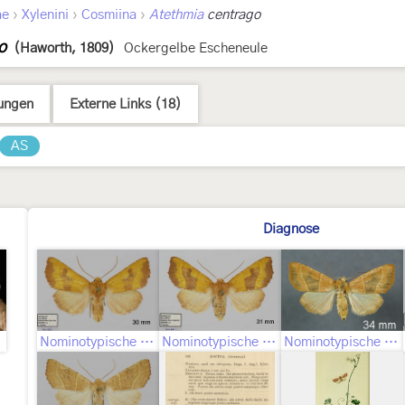
›
›
›
ae
Xylenini
Cosmiina
Atethmia
centrago
o
(Haworth, 1809)
Ockergelbe Escheneule
ungen
Externe Links (18)
AS
Diagnose
Nominotypische Unterart ♂
Nominotypische Unterart ♀
Nominotypische Unterart Geschlecht nicht bestimmt