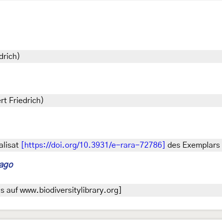
drich)
rt Friedrich)
alisat
[https://doi.org/10.3931/e-rara-72786]
des Exemplars 
rago
 auf www.biodiversitylibrary.org]