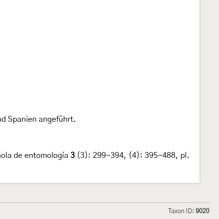
nd Spanien angeführt.
ñola de entomología
3
(3): 299-394, (4): 395-488, pl.
Taxon ID:
9020