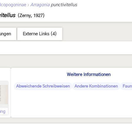
›
lcopogoninae
Arragonia
punctivitellus
itellus
(Zerny, 1927)
ungen
Externe Links (4)
Weitere Informationen
Abweichende Schreibweisen
Andere Kombinationen
Faun
ung