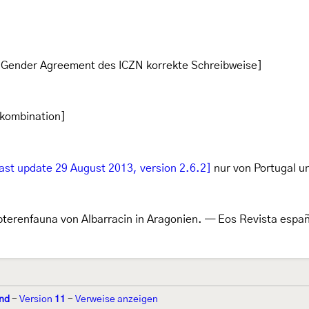
Gender Agreement des ICZN korrekte Schreibweise]
lkombination]
ast update 29 August 2013, version 2.6.2]
nur von Portugal u
pterenfauna von Albarracin in Aragonien. — Eos Revista espa
nd
-
Version
11
-
Verweise anzeigen