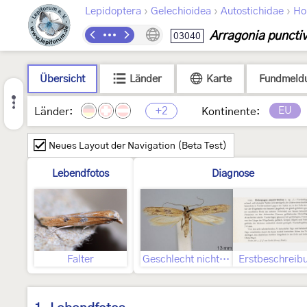
›
›
›
Lepidoptera
Gelechioidea
Autostichidae
Ho
Arragonia punctiv
03040
Übersicht
Länder
Karte
Fundmeld
+2
EU
Länder:
Kontinente:
Neues Layout der Navigation (Beta Test)
Lebendfotos
Diagnose
Falter
Geschlecht nicht bestimmt
Erstbeschreib