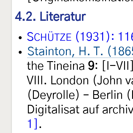
4.2. Literatur
S
(1931): 11
CHÜTZE
Stainton, H. T. (186
the Tineina
9
: [I-VI
VIII. London (John v
(Deyrolle) – Berlin 
Digitalisat auf archi
1]
.