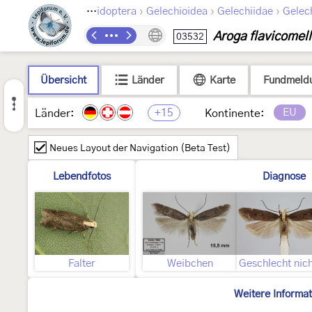
›
›
›
Lepidoptera
Gelechioidea
Gelechiidae
Gelec
Aroga flavicomel
03532
Übersicht
Länder
Karte
Fundmeld
+15
EU
Länder:
Kontinente:
Neues Layout der Navigation (Beta Test)
Lebendfotos
Diagnose
Falter
Weibchen
Weitere Informa