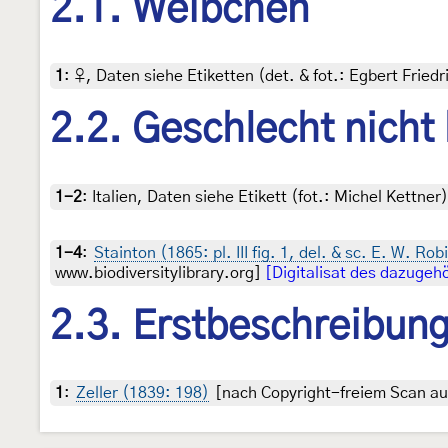
2.1. Weibchen
1
:
♀, Daten siehe Etiketten (det. & fot.: Egbert Friedr
2.2. Geschlecht nicht
1-2
:
Italien, Daten siehe Etikett (fot.: Michel Kettn
1-4
:
Stainton (1865: pl. III fig. 1, del. & sc. E. W. Ro
www.biodiversitylibrary.org]
[Digitalisat des dazugeh
2.3. Erstbeschreibun
1
:
Zeller (1839: 198)
[nach Copyright-freiem Scan auf