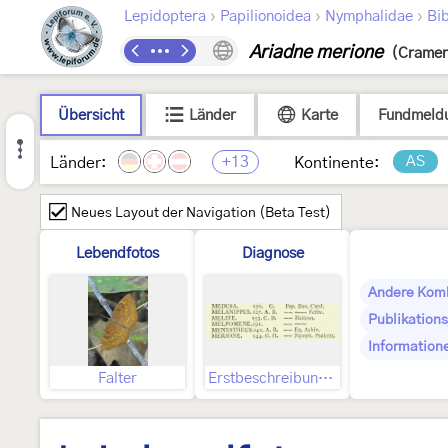
›
›
›
Lepidoptera
Papilionoidea
Nymphalidae
Bib
Ariadne merione
(Cramer
Übersicht
Länder
Karte
Fundmeld
+13
AS
Länder:
Kontinente:
Neues Layout der Navigation (Beta Test)
Lebendfotos
Diagnose
Andere Kom
Publikations
Information
Falter
Erstbeschreibung, darin indizierte Abbildungen und Text zu diesen