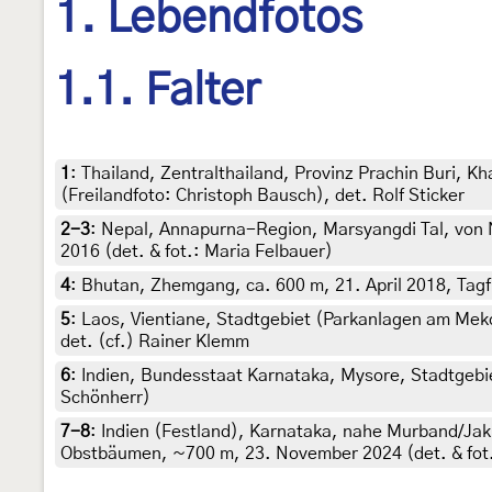
1. Lebendfotos
1.1. Falter
1
:
Thailand, Zentralthailand, Provinz Prachin Buri, 
(Freilandfoto: Christoph Bausch), det. Rolf Sticker
2-3
:
Nepal, Annapurna-Region, Marsyangdi Tal, von 
2016 (det. & fot.: Maria Felbauer)
4
:
Bhutan, Zhemgang, ca. 600 m, 21. April 2018, Tagfu
5
:
Laos, Vientiane, Stadtgebiet (Parkanlagen am Mek
det. (cf.) Rainer Klemm
6
:
Indien, Bundesstaat Karnataka, Mysore, Stadtgebiet
Schönherr)
7-8
:
Indien (Festland), Karnataka, nahe Murband/Jakk
Obstbäumen, ~700 m, 23. November 2024 (det. & fot.