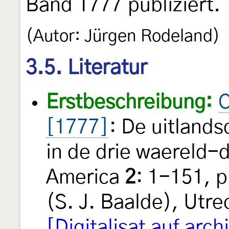
Band 1777 publiziert.
(Autor: Jürgen Rodeland)
3.5. Literatur
Erstbeschreibung:
C
[1777]
: De uitland
in de drie waereld-d
America
2
: 1-151, 
(S. J. Baalde), Utre
[Digitalisat auf arch