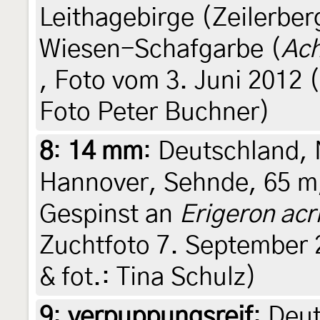
Leithagebirge (Zeilerbe
Wiesen-Schafgarbe (
Ach
, Foto vom 3. Juni 2012 (
Foto Peter Buchner)
8
:
14 mm
: Deutschland,
Hannover, Sehnde, 65 m,
Gespinst an
Erigeron acr
Zuchtfoto 7. September 2
& fot.: Tina Schulz)
9
:
verpuppungsreif
: Deu