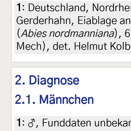
1
:
Deutschland, Nordrhe
Gerderhahn, Eiablage a
(
Abies nordmanniana
), 
Mech), det. Helmut Kol
2. Diagnose
2.1. Männchen
1
:
♂, Funddaten unbekannt