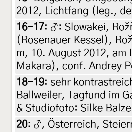
2012, Lichtfang (leg., de
16-17
:
♂: Slowakei, Rož
(Rosenauer Kessel), Rož
m, 10. August 2012, am Li
Makara), conf. Andrey 
18-19
:
sehr kontrastreic
Ballweiler, Tagfund im Ga
& Studiofoto: Silke Balze
20
:
♂, Österreich, Steier