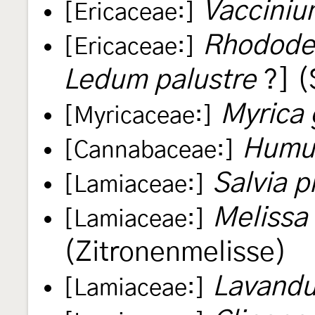
Vacciniu
[Ericaceae:]
Rhodode
[Ericaceae:]
Ledum palustre
?] (
Myrica 
[Myricaceae:]
Humul
[Cannabaceae:]
Salvia p
[Lamiaceae:]
Melissa 
[Lamiaceae:]
(Zitronenmelisse)
Lavandu
[Lamiaceae:]