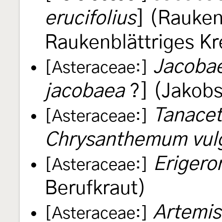
erucifolius
] (Rauken
Raukenblättriges Kr
Jacobae
[Asteraceae:]
jacobaea
?] (Jakobs
Tanacet
[Asteraceae:]
Chrysanthemum vul
Erigero
[Asteraceae:]
Berufkraut)
Artemis
[Asteraceae:]