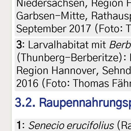
Niedersachsen, Region H
Garbsen-Mitte, Rathausp
September 2017 (Foto: T
3
:
Larvalhabitat mit
Berb
(Thunberg-Berberitze): 
Region Hannover, Sehnde
2016 (Foto: Thomas Fäh
3.2. Raupennahrungs
1
:
Senecio erucifolius
(Ra