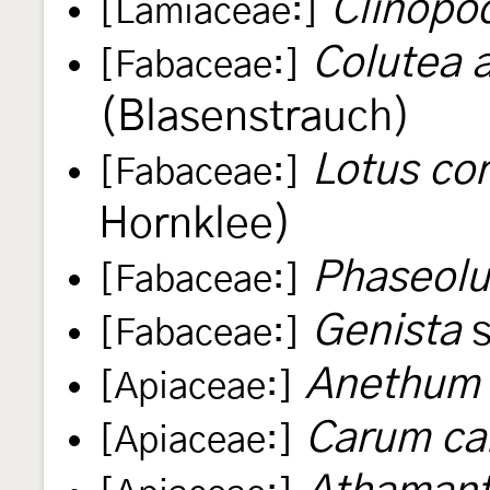
Clinopo
[Lamiaceae:]
Colutea 
[Fabaceae:]
(Blasenstrauch)
Lotus cor
[Fabaceae:]
Hornklee)
Phaseolu
[Fabaceae:]
Genista
s
[Fabaceae:]
Anethum 
[Apiaceae:]
Carum ca
[Apiaceae:]