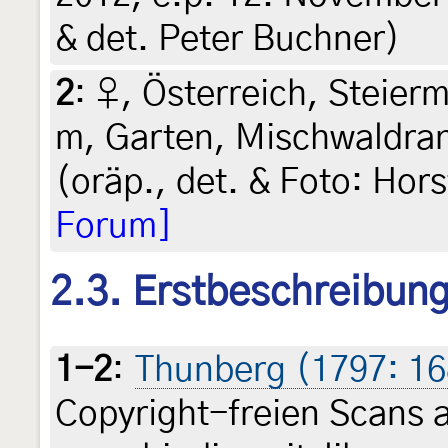
& det. Peter Buchner)
2
:
♀, Österreich, Steierm
m, Garten, Mischwaldrand
(oräp., det. & Foto: Hors
Forum]
2.3. Erstbeschreibun
1-2
:
Thunberg (1797: 168,
Copyright-freien Scans 