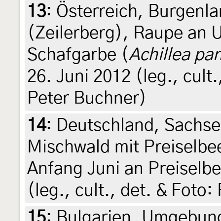
13
:
Österreich, Burgenla
(Zeilerberg), Raupe an 
Schafgarbe (
Achillea pa
26. Juni 2012 (leg., cult
Peter Buchner)
14
:
Deutschland, Sachsen
Mischwald mit Preiselbe
Anfang Juni an Preiselbee
(leg., cult., det. & Foto
15
:
Bulgarien, Umgebung 