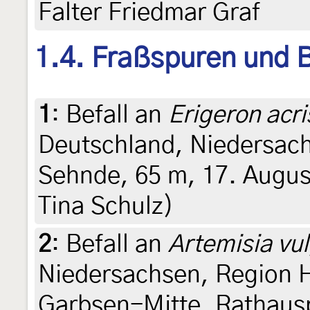
Falter Friedmar Graf
1.4. Fraßspuren und B
1
:
Befall an
Erigeron acri
Deutschland, Niedersac
Sehnde, 65 m, 17. August
Tina Schulz)
2
:
Befall an
Artemisia vul
Niedersachsen, Region H
Garbsen-Mitte, Rathausp