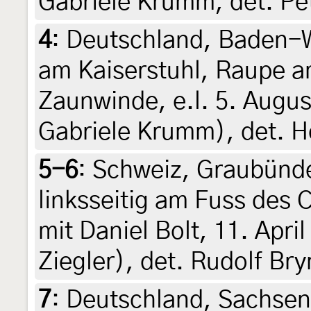
Gabriele Krumm, det. Pe
4
:
Deutschland, Baden-
am Kaiserstuhl, Raupe am
Zaunwinde, e.l. 5. August
Gabriele Krumm), det. H
5-6
:
Schweiz, Graubünde
linksseitig am Fuss des 
mit Daniel Bolt, 11. Apri
Ziegler), det. Rudolf Bry
7
:
Deutschland, Sachsen