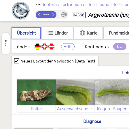
›
›
›
Lepidoptera
Tortricoidea
Tortricidae
Tortrici
Argyrotaenia lju
04568
Übersicht
Länder
Karte
Fundmeld
+35
EU
Länder:
Kontinente:
Neues Layout der Navigation (Beta Test)
Leb
Falter
Ausgewachsene Raupe
Jüngere 
Diagnose