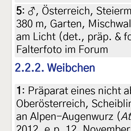
5
:
♂, Österreich, Steierm
380 m, Garten, Mischwal
am Licht (det., präp. & fo
Falterfoto im Forum
2.2.2. Weibchen
1
:
Präparat eines nicht a
Oberösterreich, Scheibli
an Alpen-Augenwurz (
At
2012, e.p. 12. November 