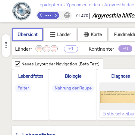
›
›
Lepidoptera
Yponomeutoidea
Argyresthiidae
Argyresthia hilfie
01470
Übersicht
Länder
Karte
Fundmeld
+1
EU
Länder:
Kontinente:
Neues Layout der Navigation (Beta Test)
Lebendfotos
Biologie
Diagnose
Falter
Nahrung der Raupe
Erstbeschreibu