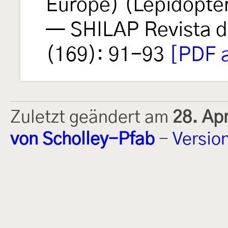
Europe) (Lepidopter
— SHILAP Revista d
(169): 91-93
[PDF a
Zuletzt geändert am
28. Ap
von Scholley-Pfab
-
Versio