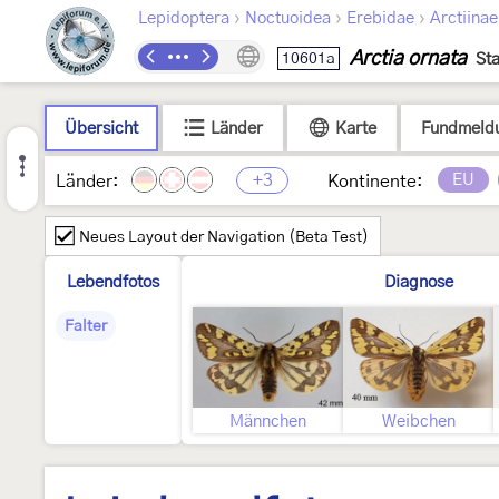
›
›
›
Lepidoptera
Noctuoidea
Erebidae
Arctiinae
Arctia ornata
10601a
St
Übersicht
Länder
Karte
Fundmeld
+3
EU
Länder:
Kontinente:
Neues Layout der Navigation (Beta Test)
Lebendfotos
Diagnose
Falter
Männchen
Weibchen