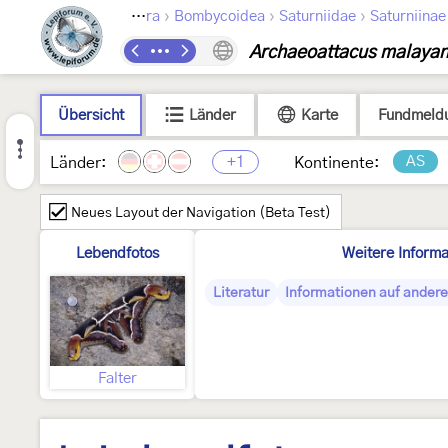
›
›
›
Lepidoptera
Bombycoidea
Saturniidae
Saturniinae
Archaeoattacus malaya
Übersicht
Länder
Karte
Fundmeld
+1
AS
Länder:
Kontinente:
Neues Layout der Navigation (Beta Test)
Lebendfotos
Weitere Informa
Literatur
Informationen auf andere
Falter