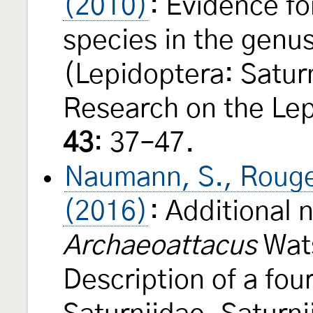
(2010)
: Evidence fo
species in the genu
(Lepidoptera: Satur
Research on the Lepi
43
: 37–47.
Naumann, S., Rouger
(2016)
: Additional 
Archaeoattacus
Wats
Description of a fou