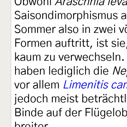
Obwohl
Araschnia lev
Saisondimorphismus au
Sommer also in zwei vö
Formen auftritt, ist si
kaum zu verwechseln. 
haben lediglich die
Ne
vor allem
Limenitis cam
jedoch meist beträcht
Binde auf der Flügelobe
breiter.