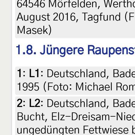
64546 Mörfelden, Wertho
August 2016, Tagfund (Fr
Masek)
1.8. Jüngere Raupens
1
:
L1
: Deutschland, Bad
1995 (Foto: Michael Ro
2
:
L2
: Deutschland, Bad
Bucht, Elz-Dreisam-Nie
ungedüngten Fettwiese b