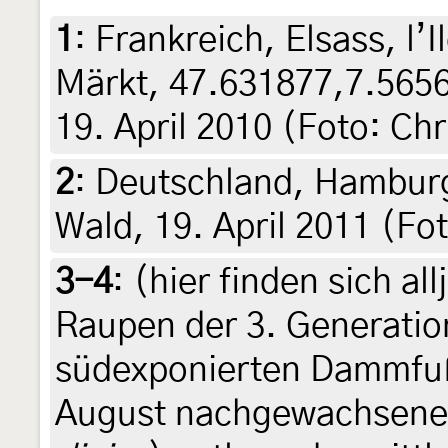
1
:
Frankreich, Elsass, l’
Märkt, 47.631877,7.5656
19. April 2010 (Foto: Ch
2
:
Deutschland, Hamburg
Wald, 19. April 2011 (F
3-4
:
(hier finden sich al
Raupen der 3. Generatio
südexponierten Dammfu
August nachgewachsene