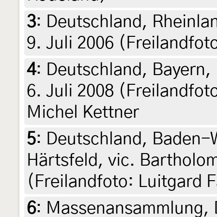
3
:
Deutschland, Rheinlan
9. Juli 2006 (Freilandfo
4
:
Deutschland, Bayern,
6. Juli 2008 (Freilandfot
Michel Kettner
5
:
Deutschland, Baden-
Härtsfeld, vic. Bartholom
(Freilandfoto: Luitgard 
6
:
Massenansammlung, D