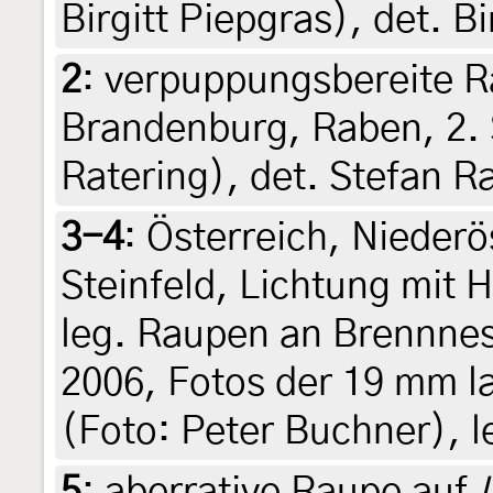
Birgitt Piepgras), det. Bi
2
:
verpuppungsbereite R
Brandenburg, Raben, 2. 
Ratering), det. Stefan R
3-4
:
Österreich, Nieder
Steinfeld, Lichtung mit 
leg. Raupen an Brennnes
2006, Fotos der 19 mm l
(Foto: Peter Buchner), le
5
:
aberrative Raupe auf