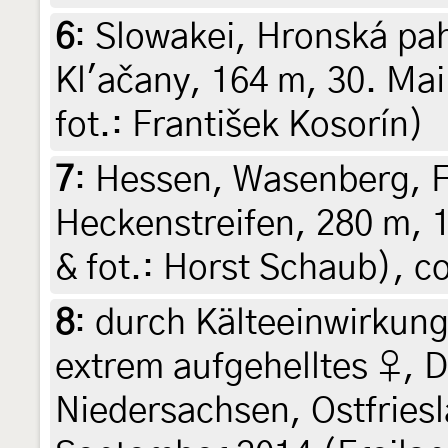
6
:
Slowakei, Hronská pa
Kl'ačany, 164 m, 30. Mai 
fot.: František Kosorín)
7
:
Hessen, Wasenberg, F
Heckenstreifen, 280 m, 
& fot.: Horst Schaub), co
8
:
durch Kälteeinwirkung
extrem aufgehelltes ♀, 
Niedersachsen, Ostfries