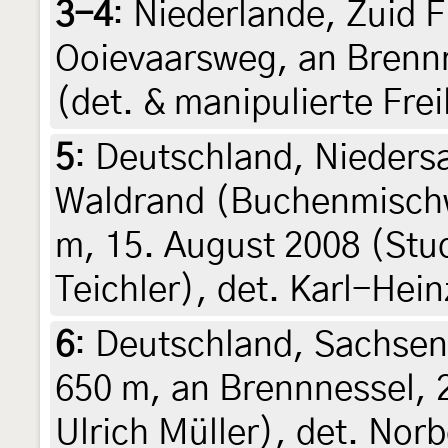
3-4
:
Niederlande, Zuid F
Ooievaarsweg, an Brennn
(det. & manipulierte Frei
5
:
Deutschland, Nieders
Waldrand (Buchenmischw
m, 15. August 2008 (Stu
Teichler), det. Karl-Hein
6
:
Deutschland, Sachsen
650 m, an Brennnessel, 
Ulrich Müller), det. Nor