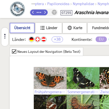
›
›
›
Lepidoptera
Papilionoidea
Nymphalidae
Nymph
Araschnia levana
07255
Übersicht
Länder
Karte
Fundmeld
+38
EU
Länder:
Kontinente:
Neues Layout der Navigation (Beta Test)
Frühjahrsgeneration = f. levana
Sommergeneration = f. prorsa (Linnaeus, 1758)