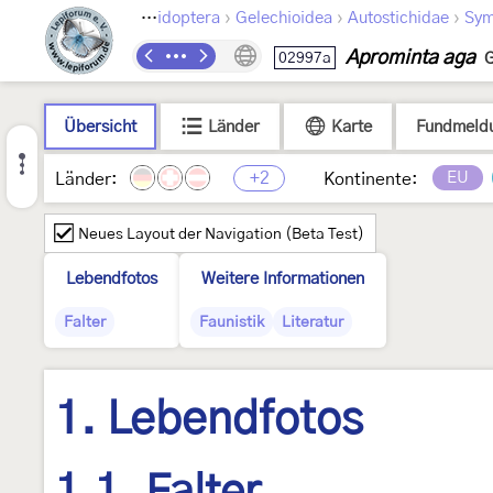
›
›
›
Lepidoptera
Gelechioidea
Autostichidae
Sym
Aprominta aga
02997a
G
Übersicht
Länder
Karte
Fundmeld
+2
EU
Länder:
Kontinente:
Neues Layout der Navigation (Beta Test)
Lebendfotos
Weitere Informationen
Falter
Faunistik
Literatur
1. Lebendfotos