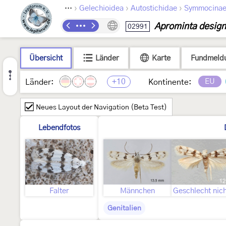
›
›
›
Lepidoptera
Gelechioidea
Autostichidae
Symmocina
Aprominta design
02991
Übersicht
Länder
Karte
Fundmeld
+10
EU
Länder:
Kontinente:
Neues Layout der Navigation (Beta Test)
Lebendfotos
Falter
Männchen
Genitalien