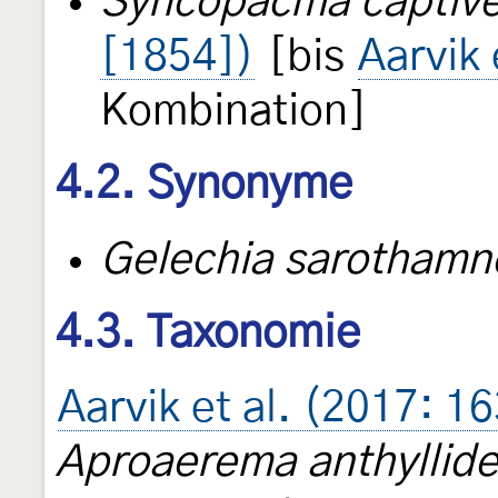
Syncopacma captive
[1854])
[bis
Aarvik 
Kombination]
4.2. Synonyme
Gelechia sarothamn
4.3. Taxonomie
Aarvik et al. (2017: 1
Aproaerema anthyllide