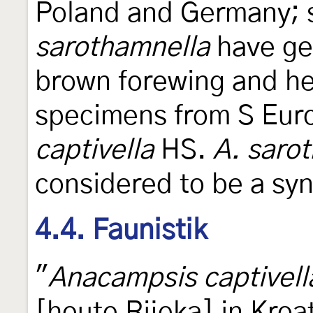
Poland and Germany; 
sarothamnella
have ge
brown forewing and h
specimens from S Eur
captivella
HS.
A. saro
considered to be a sy
4.4. Faunistik
"
Anacampsis captivell
[heute Rijeka] in Kroa