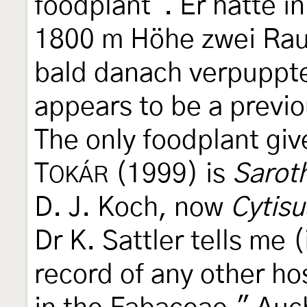
foodplant". Er hatte i
1800 m Höhe zwei Rau
bald danach verpuppte
appears to be a previ
The only foodplant giv
T
(1999) is
Sarot
OKÁR
D. J. Koch, now
Cytisu
Dr K. Sattler tells me (
record of any other ho