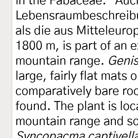
in the Fabaceae." Auc
Lebensraumbeschreibu
als die aus Mitteleurop
1800 m, is part of an 
mountain range.
Genis
large, fairly flat mats
comparatively bare ro
found. The plant is lo
mountain range and so i
Syncopacma captivell