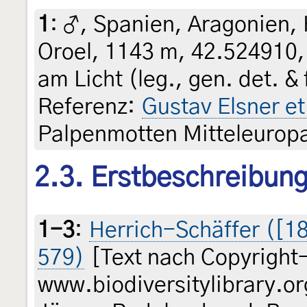
1
:
♂, Spanien, Aragonien, 
Oroel, 1143 m, 42.524910, 
am Licht (leg., gen. det. &
Referenz:
Gustav Elsner et.
Palpenmotten Mitteleuropa
2.3. Erstbeschreibun
1-3
:
Herrich-Schäffer ([185
579)
[Text nach Copyright
www.biodiversitylibrary.or