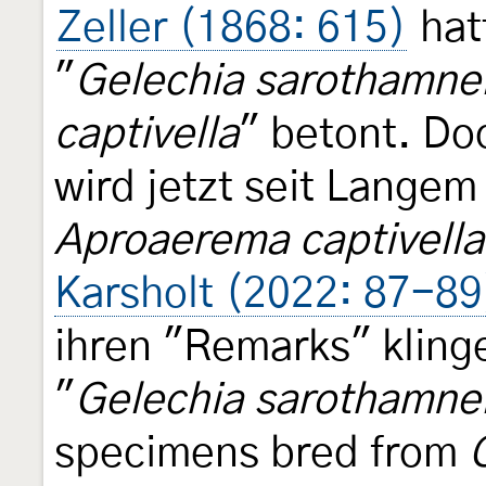
Zeller (1868: 615)
hat
"
Gelechia sarothamnel
captivella
" betont. D
wird jetzt seit Lange
Aproaerema captivella
Karsholt (2022: 87-89
ihren "Remarks" klinge
"
Gelechia sarothamnel
specimens bred from