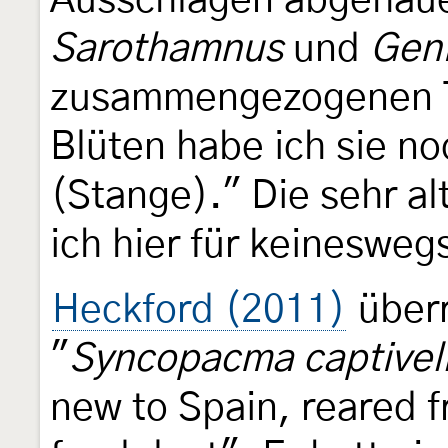
Ausschlägen abgehau
Sarothamnus
und
Geni
zusammengezogenen Tr
Blüten habe ich sie n
(Stange)." Die sehr a
ich hier für keinesweg
Heckford (2011)
überr
"
Syncopacma captivel
new to Spain, reared f