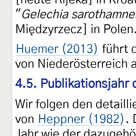
"
Gelechia sarothamnel
Międzyrzecz] in Polen
Huemer (2013)
führt d
von Niederösterreich 
4.5. Publikationsjahr
Wir folgen den detail
von
Heppner (1982)
. 
Jahr wie der dazugehö