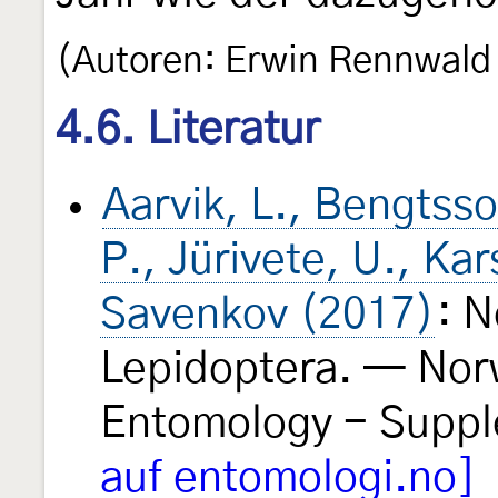
(Autoren: Erwin Rennwald
4.6. Literatur
Aarvik, L., Bengtsson
P., Jürivete, U., Ka
Savenkov (2017)
: N
Lepidoptera. — Nor
Entomology - Supp
auf entomologi.no]