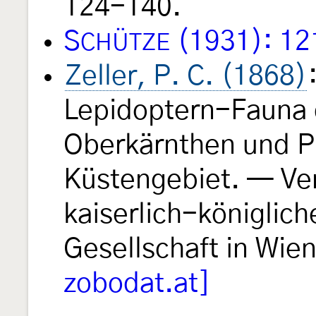
124-140.
S
(1931): 12
CHÜTZE
Zeller, P. C. (1868)
Lepidoptern-Fauna 
Oberkärnthen und P
Küstengebiet. — Ve
kaiserlich-königlic
Gesellschaft in Wie
zobodat.at]