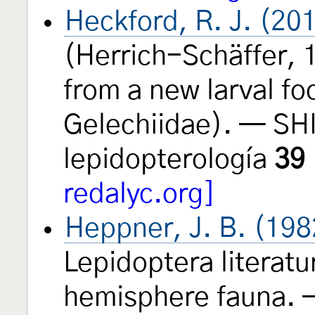
Heckford, R. J. (20
(Herrich-Schäffer, 
from a new larval f
Gelechiidae). — SH
lepidopterología
39
redalyc.org]
Heppner, J. B. (198
Lepidoptera literatu
hemisphere fauna. —