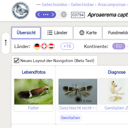
›
›
›
Lepidoptera
Gelechioidea
Gelechiidae
Anacampsinae
Aproaerema capti
03794
Übersicht
Länder
Karte
Fundmeld
+16
EU
Länder:
Kontinente:
Neues Layout der Navigation (Beta Test)
Lebendfotos
Diagnose
Falter
Geschlecht nicht bestimmt
Genitalien 
Genitalien