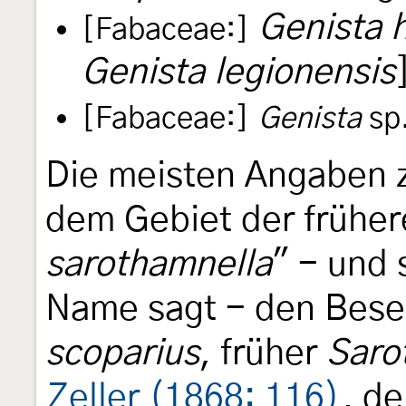
Genista h
[Fabaceae:]
Genista legionensis
[Fabaceae:]
Genista
sp.
Die meisten Angaben 
dem Gebiet der früher
sarothamnella
" - und 
Name sagt - den Bese
scoparius
, früher
Saro
Zeller (1868: 116)
, d