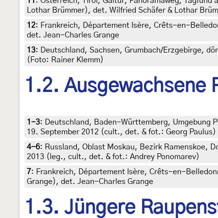
11
:
Österreich, Tirol, Galtür, Panoramaweg, Tagfund a
Lothar Brümmer), det. Wilfried Schäfer & Lothar Brü
12
:
Frankreich, Département Isère, Crêts-en-Belledonn
det. Jean-Charles Grange
13
:
Deutschland, Sachsen, Grumbach/Erzgebirge, dörfl
(Foto: Rainer Klemm)
1.2. Ausgewachsene 
1-3
:
Deutschland, Baden-Württemberg, Umgebung Präg
19. September 2012 (cult., det. & fot.: Georg Paulus)
4-6
:
Russland, Oblast Moskau, Bezirk Ramenskoe, Dor
2013 (leg., cult., det. & fot.: Andrey Ponomarev)
7
:
Frankreich, Département Isère, Crêts-en-Belledon
Grange), det. Jean-Charles Grange
1.3. Jüngere Raupens