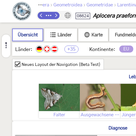
›
›
›
Lepidoptera
Geometroidea
Geometridae
Larentiin
Aplocera praefor
08624
Übersicht
Länder
Karte
Fundmeld
+35
EU
Länder:
Kontinente:
Neues Layout der Navigation (Beta Test)
Leb
Falter
Ausgewachsene Raupe
Diagnose