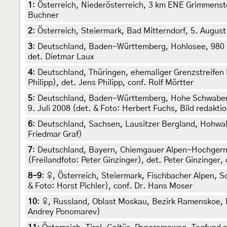
1
:
Österreich, Niederösterreich, 3 km ENE Grimmenstei
Buchner
2
:
Österreich, Steiermark, Bad Mitterndorf, 5. August
3
:
Deutschland, Baden-Württemberg, Hohlosee, 980 m,
det. Dietmar Laux
4
:
Deutschland, Thüringen, ehemaliger Grenzstreifen 
Philipp), det. Jens Philipp, conf. Rolf Mörtter
5
:
Deutschland, Baden-Württemberg, Hohe Schwabenal
9. Juli 2008 (det. & Foto: Herbert Fuchs, Bild redaktio
6
:
Deutschland, Sachsen, Lausitzer Bergland, Hohwaldg
Friedmar Graf)
7
:
Deutschland, Bayern, Chiemgauer Alpen-Hochgern (
(Freilandfoto: Peter Ginzinger), det. Peter Ginzinger, 
8-9
:
♀, Österreich, Steiermark, Fischbacher Alpen, 
& Foto: Horst Pichler), conf. Dr. Hans Moser
10
:
♀, Russland, Oblast Moskau, Bezirk Ramenskoe, Do
Andrey Ponomarev)