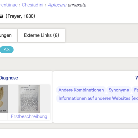
›
›
rentiinae
Chesiadini
Aplocera
annexata
ta
(Freyer, 1830)
ungen
Externe Links (8)
AS
Diagnose
W
Andere Kombinationen
Synonyme
F
Informationen auf anderen Websites (ex
Erstbeschreibung