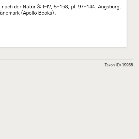
n nach der Natur
3
: I-IV, 5-168, pl. 97-144. Augsburg.
Dänemark (Apollo Books).
Taxon ID:
19958
hmetterlinge und
Lepiforum e.V.
odeland
Impressum