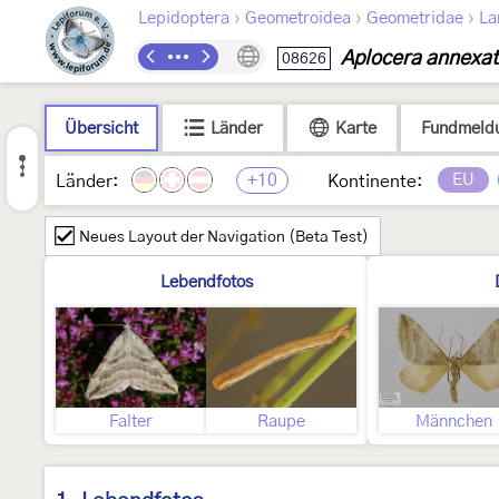
›
›
›
Lepidoptera
Geometroidea
Geometridae
La
Aplocera annexa
08626
Übersicht
Länder
Karte
Fundmeld
+10
EU
Länder:
Kontinente:
Neues Layout der Navigation (Beta Test)
Lebendfotos
Falter
Raupe
Männchen