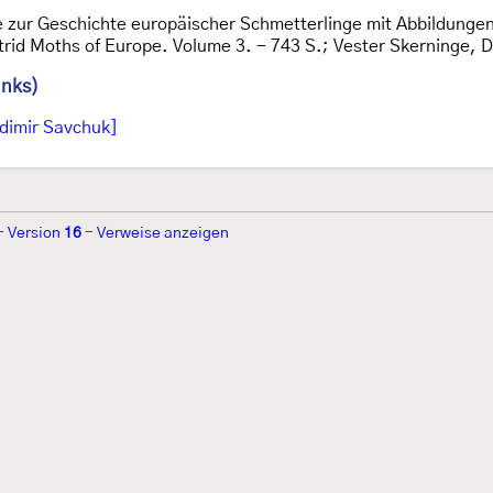
e zur Geschichte europäischer Schmetterlinge mit Abbildunge
rid Moths of Europe. Volume 3. - 743 S.; Vester Skerninge, 
inks)
dimir Savchuk]
-
Version
16
-
Verweise anzeigen
r 2002 von
Walter Schön
(
www.schmetterling-raupe.de
) als "Forum Sc
zember 2004 von
Erwin Rennwald
(fachliche Supervision) und
Jürgen R