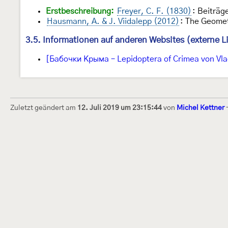
Erstbeschreibung:
Freyer, C. F. (1830)
: Beiträg
Hausmann, A. & J. Viidalepp (2012)
: The Geomet
3.5. Informationen auf anderen Websites (externe L
[Бабочки Крыма – Lepidoptera of Crimea von Vla
Zuletzt geändert am
12. Juli 2019 um 23:15:44
von
Michel Kettner
Dieses Internetportal wurde am 16. Septembe
Raupen bestimmen" gegründet und am 23. De