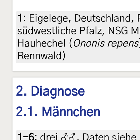
1
:
Eigelege, Deutschland, 
südwestliche Pfalz, NSG M
Hauhechel (
Ononis repens
Rennwald)
2. Diagnose
2.1. Männchen
1-6
:
drei ♂♂, Daten siehe E