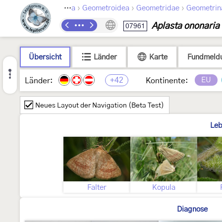
›
›
›
Lepidoptera
Geometroidea
Geometridae
Geometrin
Aplasta ononaria
07961
Übersicht
Länder
Karte
Fundmeld
+42
EU
Länder:
Kontinente:
Neues Layout der Navigation (Beta Test)
Leb
Falter
Kopula
Diagnose