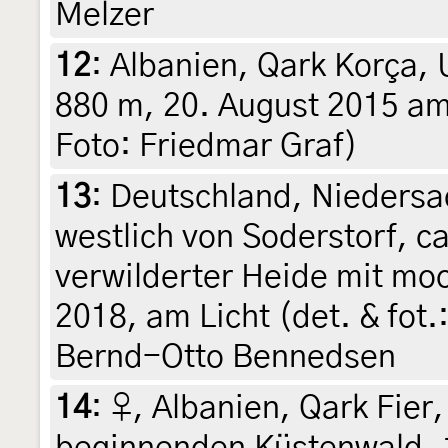
Melzer
12
:
Albanien, Qark Korça,
880 m, 20. August 2015 am 
Foto: Friedmar Graf)
13
:
Deutschland, Niedersa
westlich von Soderstorf, ca
verwilderter Heide mit moo
2018, am Licht (det. & fot.
Bernd-Otto Bennedsen
14
:
♀, Albanien, Qark Fier,
beginnenden Küstenwald, 1