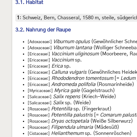
3.1. Habitat
1
:
Schweiz, Bern, Chasseral, 1580 m, steile, südgerich
3.2. Nahrung der Raupe
Viburnum opulus
(Gewöhnlicher Schne
[Adoxaceae:]
Viburnum lantana
(Wolliger Schneebal
[Adoxaceae:]
Vaccinium uliginosum
(Moorbeere, Ra
[Ericaceae:]
Vaccinium
sp.
[Ericaceae:]
Erica
sp.
[Ericaceae:]
Calluna vulgaris
(Gewöhnliches Heidek
[Ericaceae:]
Rhododendron tomentosum
[=
Ledum 
[Ericaceae:]
Andromeda polifolia
(Rosmarinheide)
[Ericaceae:]
Myrica gale
(Gagelstrauch)
[Myricaceae:]
Salix repens
(Kriech-Weide)
[Salicaceae:]
Salix
sp. (Weide)
[Salicaceae:]
Potentilla
sp. (Fingerkraut)
[Rosaceae:]
Potentilla palustris
[=
Comarum palust
[Rosaceae:]
Dryas octopetala
(Weiße Silberwurz)
[Rosaceae:]
Filipendula ulmaria
(Mädesüß)
[Rosaceae:]
Helianthemum
sp. (Sonnenröschen)
[Cistaceae:]