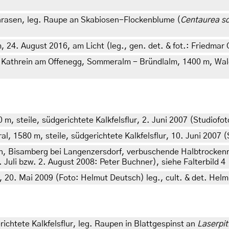
enrasen, leg. Raupe an Skabiosen-Flockenblume (
Centaurea s
, 24. August 2016, am Licht (leg., gen. det. & fot.: Friedmar 
t. Kathrein am Offenegg, Sommeralm - Bründlalm, 1400 m, Wal
m, steile, südgerichtete Kalkfelsflur, 2. Juni 2007 (Studiofo
 1580 m, steile, südgerichtete Kalkfelsflur, 10. Juni 2007 (
h, Bisamberg bei Langenzersdorf, verbuschende Halbtrockenra
9. Juli bzw. 2. August 2008: Peter Buchner), siehe Falterbild 4
, 20. Mai 2009 (Foto: Helmut Deutsch) leg., cult. & det. Hel
ichtete Kalkfelsflur, leg. Raupen in Blattgespinst an
Laserpit