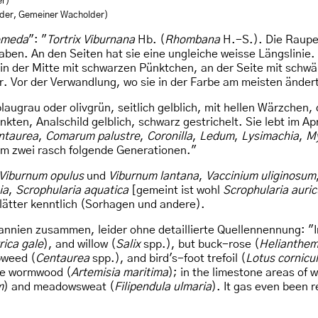
er)
der, Gemeiner Wacholder)
omeda
": "
Tortrix Viburnana
Hb. (
Rhombana
H.-S.). Die Raupe 
en. An den Seiten hat sie eine ungleiche weisse Längslinie.
, in der Mitte mit schwarzen Pünktchen, an der Seite mit schw
r. Vor der Verwandlung, wo sie in der Farbe am meisten ändert
augrau oder olivgrün, seitlich gelblich, mit hellen Wärzchen, 
kten, Analschild gelblich, schwarz gestrichelt. Sie lebt im A
ntaurea
,
Comarum palustre
,
Coronilla
,
Ledum
,
Lysimachia
,
My
um zwei rasch folgende Generationen."
Viburnum opulus
und
Viburnum lantana
,
Vaccinium uliginosum
ia
,
Scrophularia aquatica
[gemeint ist wohl
Scrophularia auric
ätter kenntlich (Sorhagen und andere).
nnien zusammen, leider ohne detaillierte Quellennennung: "In
ica gale
), and willow (
Salix
spp.), but buck-rose (
Helianthe
pweed (
Centaurea
spp.), and bird's-foot trefoil (
Lotus cornicu
ee wormwood (
Artemisia maritima
); in the limestone areas of 
m
) and meadowsweat (
Filipendula ulmaria
). It gas even been r