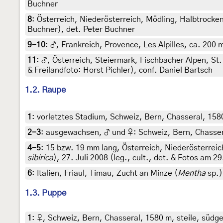
Buchner
8
:
Österreich, Niederösterreich, Mödling, Halbtrock
Buchner), det. Peter Buchner
9-10
:
♂, Frankreich, Provence, Les Alpilles, ca. 200 m
11
:
♂, Österreich, Steiermark, Fischbacher Alpen, S
& Freilandfoto: Horst Pichler), conf. Daniel Bartsch
1.2. Raupe
1
:
vorletztes Stadium, Schweiz, Bern, Chasseral, 1580 
2-3
:
ausgewachsen, ♂ und ♀: Schweiz, Bern, Chasseral,
4-5
:
15 bzw. 19 mm lang, Österreich, Niederösterreic
sibirica
), 27. Juli 2008 (leg., cult., det. & Fotos am 2
6
:
Italien, Friaul, Timau, Zucht an Minze (
Mentha
sp.)
1.3. Puppe
1
:
♀, Schweiz, Bern, Chasseral, 1580 m, steile, südger