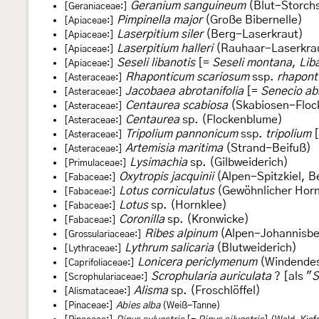
Geranium sanguineum
(Blut-Storch
[Geraniaceae:]
Pimpinella major
(Große Bibernelle)
[Apiaceae:]
Laserpitium siler
(Berg-Laserkraut)
[Apiaceae:]
Laserpitium halleri
(Rauhaar-Laserkraut
[Apiaceae:]
Seseli libanotis
[=
Seseli montana
,
Liba
[Apiaceae:]
Rhaponticum scariosum
ssp.
rhapont
[Asteraceae:]
Jacobaea abrotanifolia
[=
Senecio abr
[Asteraceae:]
Centaurea scabiosa
(Skabiosen-Floc
[Asteraceae:]
Centaurea
sp. (Flockenblume)
[Asteraceae:]
Tripolium pannonicum
ssp.
tripolium
[Asteraceae:]
Artemisia maritima
(Strand-Beifuß)
[Asteraceae:]
Lysimachia
sp. (Gilbweiderich)
[Primulaceae:]
Oxytropis jacquinii
(Alpen-Spitzkiel, B
[Fabaceae:]
Lotus corniculatus
(Gewöhnlicher Horn
[Fabaceae:]
Lotus
sp. (Hornklee)
[Fabaceae:]
Coronilla
sp. (Kronwicke)
[Fabaceae:]
Ribes alpinum
(Alpen-Johannisbe
[Grossulariaceae:]
Lythrum salicaria
(Blutweiderich)
[Lythraceae:]
Lonicera periclymenum
(Windendes
[Caprifoliaceae:]
Scrophularia auriculata
? [als "
S
[Scrophulariaceae:]
Alisma
sp. (Froschlöffel)
[Alismataceae:]
[Pinaceae:]
Abies alba
(Weiß-Tanne)