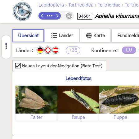
›
›
›
Lepidoptera
Tortricoidea
Tortricidae
Tortric
Aphelia viburnan
04604
Übersicht
Länder
Karte
Fundmeld
+36
EU
Länder:
Kontinente:
Neues Layout der Navigation (Beta Test)
Lebendfotos
Falter
Raupe
Puppe