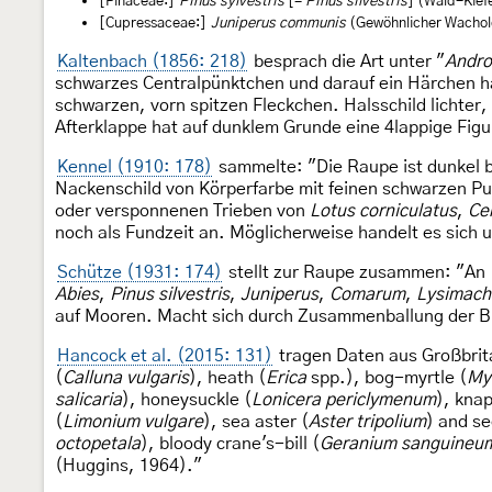
[Pinaceae:]
Pinus sylvestris
[=
Pinus silvestris
] (Wald-Kief
[Cupressaceae:]
Juniperus communis
(Gewöhnlicher Wachol
Kaltenbach (1856: 218)
besprach die Art unter "
Andr
schwarzes Centralpünktchen und darauf ein Härchen hab
schwarzen, vorn spitzen Fleckchen. Halsschild lichter
Afterklappe hat auf dunklem Grunde eine 4lappige Figu
Kennel (1910: 178)
sammelte: "Die Raupe ist dunkel bl
Nackenschild von Körperfarbe mit feinen schwarzen Pun
oder versponnenen Trieben von
Lotus corniculatus
,
Ce
noch als Fundzeit an. Möglicherweise handelt es sich 
Schütze (1931: 174)
stellt zur Raupe zusammen: "An
Abies
,
Pinus silvestris
,
Juniperus
,
Comarum
,
Lysimach
auf Mooren. Macht sich durch Zusammenballung der Bl
Hancock et al. (2015: 131)
tragen Daten aus Großbrita
(
Calluna vulgaris
), heath (
Erica
spp.), bog-myrtle (
Myr
salicaria
), honeysuckle (
Lonicera periclymenum
), kna
(
Limonium vulgare
), sea aster (
Aster tripolium
) and s
octopetala
), bloody crane's-bill (
Geranium sanguineu
(Huggins, 1964)."