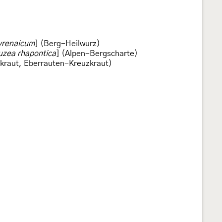
yrenaicum
] (Berg-Heilwurz)
uzea rhapontica
] (Alpen-Bergscharte)
iskraut, Eberrauten-Kreuzkraut)