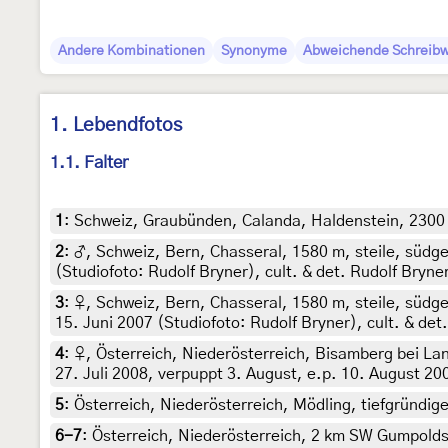
Andere Kombinationen
Synonyme
Abweichende Schreib
1. Lebendfotos
1.1. Falter
1
:
Schweiz, Graubünden, Calanda, Haldenstein, 2300 m,
2
:
♂, Schweiz, Bern, Chasseral, 1580 m, steile, südge
(Studiofoto: Rudolf Bryner), cult. & det. Rudolf Bryne
3
:
♀, Schweiz, Bern, Chasseral, 1580 m, steile, südger
15. Juni 2007 (Studiofoto: Rudolf Bryner), cult. & det
4
:
♀, Österreich, Niederösterreich, Bisamberg bei La
27. Juli 2008, verpuppt 3. August, e.p. 10. August 2
5
:
Österreich, Niederösterreich, Mödling, tiefgründi
6-7
:
Österreich, Niederösterreich, 2 km SW Gumpolds