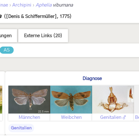
›
›
inae
Archipini
Aphelia
viburnana
a
([Denis & Schiffermüller], 1775)
ungen
Externe Links (20)
AS
Diagnose
Männchen
Weibchen
Genitalien ♂
Genitalien