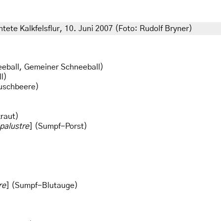
tete Kalkfelsflur, 10. Juni 2007 (Foto: Rudolf Bryner)
eball, Gemeiner Schneeball)
l)
uschbeere)
raut)
palustre
] (Sumpf-Porst)
re
] (Sumpf-Blutauge)