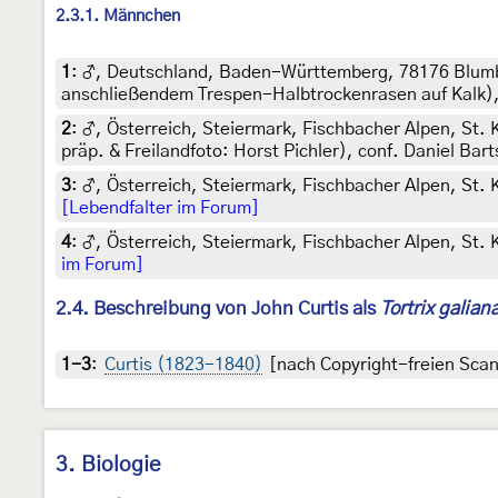
2.3.1. Männchen
1
:
♂, Deutschland, Baden-Württemberg, 78176 Blumbe
anschließendem Trespen-Halbtrockenrasen auf Kalk), a
2
:
♂, Österreich, Steiermark, Fischbacher Alpen, St.
präp. & Freilandfoto: Horst Pichler), conf. Daniel Bar
3
:
♂, Österreich, Steiermark, Fischbacher Alpen, St.
[Lebendfalter im Forum]
4
:
♂, Österreich, Steiermark, Fischbacher Alpen, St. 
im Forum]
2.4. Beschreibung von John Curtis als
Tortrix galian
1-3
:
Curtis (1823-1840)
[nach Copyright-freien Scans
3. Biologie