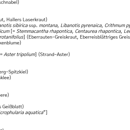
schnabel)
, Hallers Laserkraut)
notis sibirica
ssp.
montana
,
Libanotis pyrenaica
,
Crithmum p
icum
[=
Stemmacantha rhapontica
,
Centaurea rhapontica
,
Le
otanifolius
] (Eberrauten-Greiskraut, Eberreisblättriges Gre
kenblume)
[=
Aster tripolium
] (Strand-Aster)
erg-Spitzkiel)
klee)
ere)
 Geißblatt)
crophularia aquatica
"]