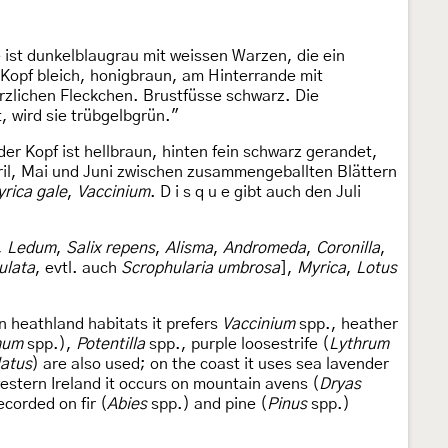
ist dunkelblaugrau mit weissen Warzen, die ein
 Kopf bleich, honigbraun, am Hinterrande mit
ärzlichen Fleckchen. Brustfüsse schwarz. Die
, wird sie trübgelbgrün."
der Kopf ist hellbraun, hinten fein schwarz gerandet,
pril, Mai und Juni zwischen zusammengeballten Blättern
rica gale
,
Vaccinium
. D i s q u e gibt auch den Juli
,
Ledum
,
Salix repens
,
Alisma
,
Andromeda
,
Coronilla
,
ulata
, evtl. auch
Scrophularia umbrosa
],
Myrica
,
Lotus
 heathland habitats it prefers
Vaccinium
spp., heather
mum
spp.),
Potentilla
spp., purple loosestrife (
Lythrum
latus
) are also used; on the coast it uses sea lavender
western Ireland it occurs on mountain avens (
Dryas
ecorded on fir (
Abies
spp.) and pine (
Pinus
spp.)