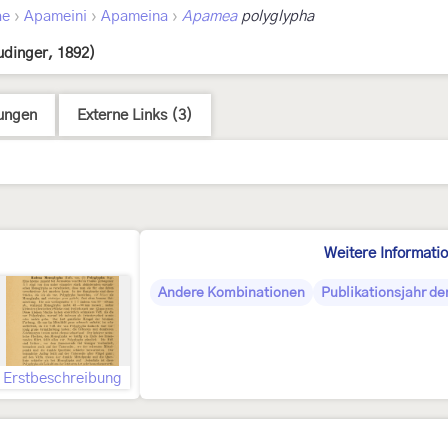
›
›
›
ae
Apameini
Apameina
Apamea
polyglypha
udinger, 1892)
ungen
Externe Links (3)
Weitere Informati
Andere Kombinationen
Publikationsjahr de
Erstbeschreibung