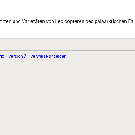
Arten und Varietäten von Lepidopteren des paläarktischen Fa
nd
-
Version
7
-
Verweise anzeigen
r 2002 von
Walter Schön
(
www.schmetterling-raupe.de
) als "Forum Sc
zember 2004 von
Erwin Rennwald
(fachliche Supervision) und
Jürgen R
06 wird es vom gemeinnützigen
Lepiforum e.V.
getragen.