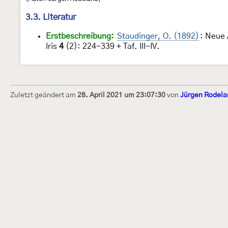
3.3. Literatur
Erstbeschreibung:
Staudinger, O. (1892)
: Neue 
Iris
4
(2): 224-339 + Taf. III-IV.
Zuletzt geändert am
28. April 2021 um 23:07:30
von
Jürgen Rodela
Dieses Internetportal wurde am 16. Septembe
Raupen bestimmen" gegründet und am 23. De
(technische Betreuung) übernommen. Seit 20