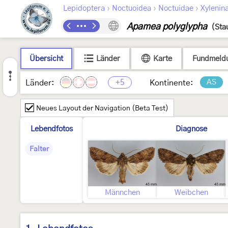
›
›
›
Lepidoptera
Noctuoidea
Noctuidae
Xylenin
Apamea polyglypha
(Sta
Übersicht
Länder
Karte
Fundmeld
+5
AS
Länder:
Kontinente:
Neues Layout der Navigation (Beta Test)
Lebendfotos
Diagnose
Falter
Männchen
Weibchen