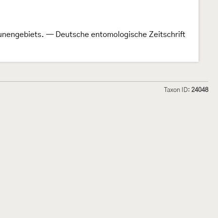
unengebiets. — Deutsche entomologische Zeitschrift
Taxon ID:
24048
hmetterlinge und
Lepiforum e.V.
odeland
Impressum