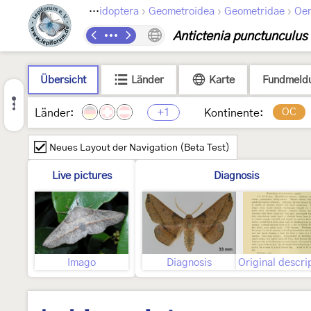
›
›
›
Lepidoptera
Geometroidea
Geometridae
Oe
Antictenia punctunculus
Übersicht
Länder
Karte
Fundmeld
+1
OC
Länder:
Kontinente:
Neues Layout der Navigation (Beta Test)
Live pictures
Diagnosis
Imago
Diagnosis