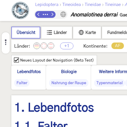
›
›
›
›
Lepidoptera
Tineoidea
Tineidae
Tineinae
A
Anomalotinea derrai
Gae
Übersicht
Länder
Karte
Fundmeld
+1
AF
Länder:
Kontinente:
Neues Layout der Navigation (Beta Test)
Lebendfotos
Biologie
Weitere Inform
Falter
Nahrung der Raupe
Typenmaterial
1. Lebendfotos