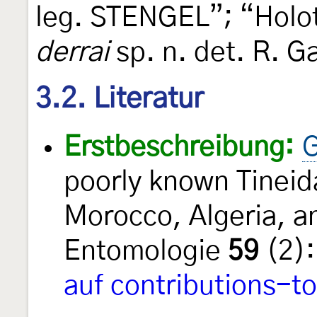
leg. STENGEL”; “Hol
derrai
sp. n. det. R. G
3.2. Literatur
Erstbeschreibung:
G
poorly known Tineid
Morocco, Algeria, a
Entomologie
59
(2):
auf contributions-t