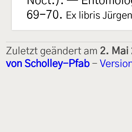
Noct.). — Entomolog
69-70.
Ex libris Jürge
Zuletzt geändert am
2. Mai
von Scholley-Pfab
-
Versio