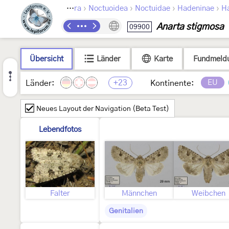
›
›
›
›
Lepidoptera
Noctuoidea
Noctuidae
Hadeninae
Ha
Anarta stigmosa
09900
Übersicht
Länder
Karte
Fundmeld
+23
EU
Länder:
Kontinente:
Neues Layout der Navigation (Beta Test)
Lebendfotos
Falter
Männchen
Weibchen
Genitalien