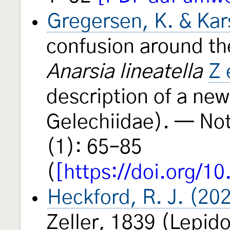
Gregersen, K. & Kar
confusion around th
Anarsia lineatella
Z 
description of a ne
Gelechiidae). — Not
(1): 65–85
(
[https://doi.org/1
Heckford, R. J. (20
Zeller, 1839 (Lepido