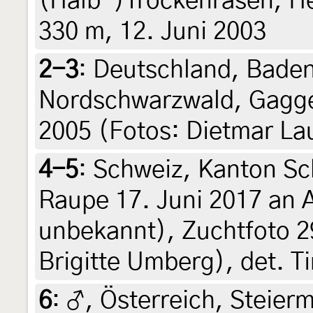
(Halb-)Trockenrasen, He
330 m, 12. Juni 2003
2-3
:
Deutschland, Bade
Nordschwarzwald, Gaggen
2005 (Fotos: Dietmar La
4-5
:
Schweiz, Kanton Sc
Raupe 17. Juni 2017 an 
unbekannt), Zuchtfoto 29.
Brigitte Umberg), det. T
6
:
♂, Österreich, Steierm