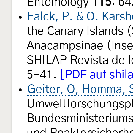
Entomology
115
: 6
Falck, P. & O. Karsh
the Canary Islands (
Anacampsinae (Inse
SHILAP Revista de l
5-41.
[PDF auf shil
Geiter, O, Homma, S
Umweltforschungsp
Bundesministeriums