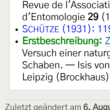
Revue de l'Associat
d'Entomologie
29
(1
S
(1931): 11
CHÜTZE
Erstbeschreibung:
Z
Versuch einer natur
Schaben. — Isis vo
Leipzig (Brockhaus)
Zuletzt geändert am
6. Aug