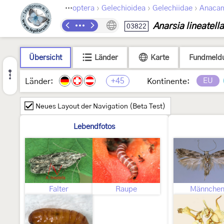
›
›
›
Lepidoptera
Gelechioidea
Gelechiidae
Anacam
Anarsia lineatella
03822
Übersicht
Länder
Karte
Fundmeld
+45
EU
Länder:
Kontinente:
Neues Layout der Navigation (Beta Test)
Lebendfotos
Falter
Raupe
Männche