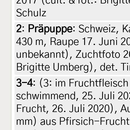
2017 (cult. & fot.: Brigi
Schulz
2
:
Präpuppe
: Schweiz, K
430 m, Raupe 17. Juni 2
unbekannt), Zuchtfoto 20.
Brigitte Umberg), det. T
3-4
: (3:
im Fruchtfleisch
schwimmend, 25. Juli 20
Frucht, 26. Juli 2020
),
A
mm) aus Pfirsich-Frucht