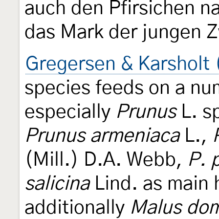
auch den Pfirsichen na
das Mark der jungen Z
Gregersen & Karsholt 
species feeds on a nu
especially
Prunus
L. s
Prunus armeniaca
L.,
(Mill.) D.A. Webb,
P. 
salicina
Lind. as main 
additionally
Malus dom