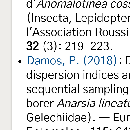
d'
Anomalotinea coss
(Insecta, Lepidopte
l'Association Rouss
32
(3): 219-223.
Damos, P. (2018)
: 
dispersion indices a
sequential sampling
borer
Anarsia lineat
Gelechiidae). — Eur