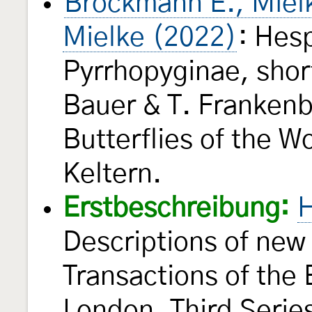
Brockmann E., Mielk
Mielke (2022)
: Hesp
Pyrrhopyginae, short
Bauer & T. Frankenb
Butterflies of the W
Keltern.
Erstbeschreibung:
H
Descriptions of ne
Transactions of the 
London. Third Serie