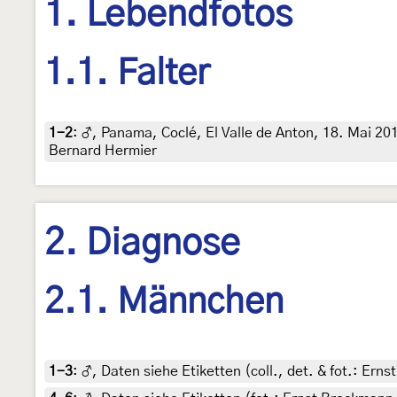
1. Lebendfotos
1.1. Falter
1-2
:
♂, Panama, Coclé, El Valle de Anton, 18. Mai 201
Bernard Hermier
2. Diagnose
2.1. Männchen
1-3
:
♂, Daten siehe Etiketten (coll., det. & fot.: Ern