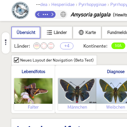
›
›
›
›
pidoptera
Papilionoidea
Hesperiidae
Pyrrhopyginae
Pyrrhopy
Amysoria galgala
(Hewit
Übersicht
Länder
Karte
Fundmeld
+4
MA
Länder:
Kontinente:
Neues Layout der Navigation (Beta Test)
Lebendfotos
Diagnose
Falter
Männchen
Weibchen