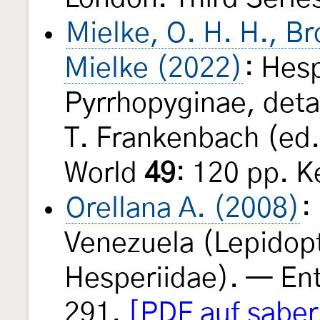
Mielke, O. H. H., B
Mielke (2022)
: Hes
Pyrrhopyginae, detai
T. Frankenbach (ed.)
World
49
: 120 pp. K
Orellana A. (2008)
:
Venezuela (Lepidopt
Hesperiidae). — En
291.
[PDF auf saber