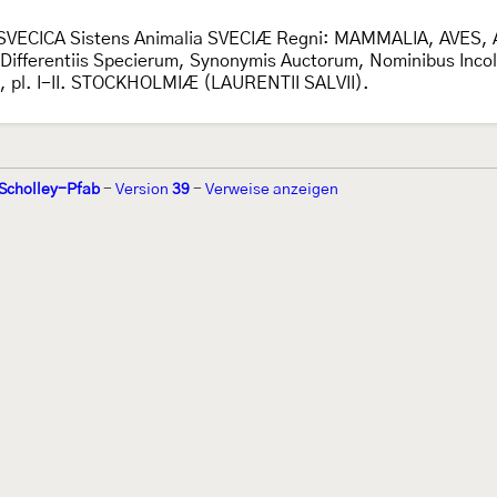
SVECICA Sistens Animalia SVECIÆ Regni: MAMMALIA, AVES, 
erentiis Specierum, Synonymis Auctorum, Nominibus Incolar
-578, pl. I-II. STOCKHOLMIÆ (LAURENTII SALVII).
 Scholley-Pfab
-
Version
39
-
Verweise anzeigen
r 2002 von
Walter Schön
(
www.schmetterling-raupe.de
) als "Forum Sc
zember 2004 von
Erwin Rennwald
(fachliche Supervision) und
Jürgen R
06 wird es vom gemeinnützigen
Lepiforum e.V.
getragen.