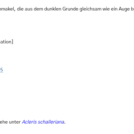
nmakel, die aus dem dunklen Grunde gleichsam wie ein Auge bl
ation]
75
iehe unter
Acleris schalleriana
.