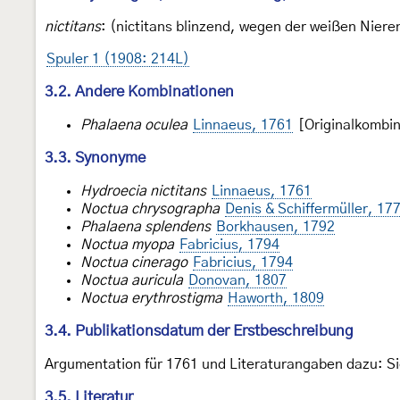
nictitans
: (nictitans blinzend, wegen der weißen Niere
Spuler 1 (1908: 214L)
3.2. Andere Kombinationen
Phalaena oculea
Linnaeus, 1761
[Originalkombin
3.3. Synonyme
Hydroecia nictitans
Linnaeus, 1761
Noctua chrysographa
Denis & Schiffermüller, 17
Phalaena splendens
Borkhausen, 1792
Noctua myopa
Fabricius, 1794
Noctua cinerago
Fabricius, 1794
Noctua auricula
Donovan, 1807
Noctua erythrostigma
Haworth, 1809
3.4. Publikationsdatum der Erstbeschreibung
Argumentation für 1761 und Literaturangaben dazu: S
3.5. Literatur