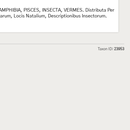
AMPHIBIA, PISCES, INSECTA, VERMES. Distributa Per
um, Locis Natalium, Descriptionibus Insectorum.
Taxon ID:
23953
hmetterlinge und
Lepiforum e.V.
odeland
Impressum
Datenschutzerklärung