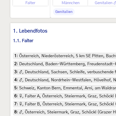
Falter
Männchen
Genitalien 
Genitalien
1. Lebendfotos
1.1. Falter
1
:
Österreich, Niederösterreich, 5 km SE Pitten, Bac
2
:
Deutschland, Baden-Württemberg, Freudenstadt-Kni
3
:
♂, Deutschland, Sachsen, Schleife, verbuschende fe
4
:
♂, Deutschland, Nordrhein-Westfalen, Hövelhof, N
5
:
Schweiz, Kanton Bern, Emmental, Arni, am Waldrand
6
:
♀, Falter A, Österreich, Steiermark, Graz, Schöckl
7
:
♀, Falter B, Österreich, Steiermark, Graz, Schöckl
8
:
♂, Österreich, Steiermark, Graz, Schöckl (Grazer H