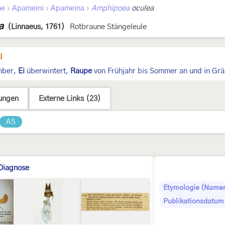
›
›
›
ae
Apameini
Apameina
Amphipoea
oculea
a
(Linnaeus, 1761)
Rotbraune Stängeleule
!
ember,
Ei
überwintert,
Raupe
von Frühjahr bis Sommer an und in Grä
ungen
Externe Links (23)
AS
Diagnose
Etymologie (Namen
Publikationsdatum