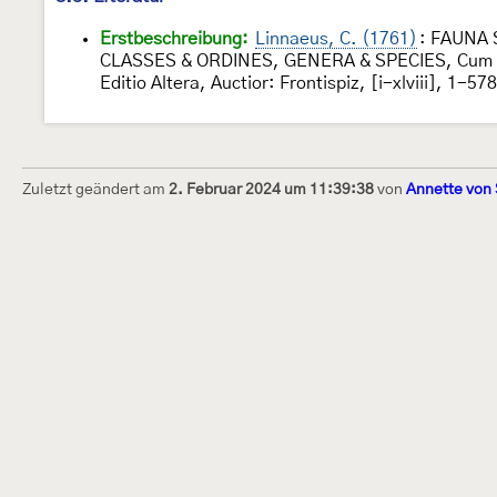
Erstbeschreibung:
Linnaeus, C. (1761)
: FAUNA 
CLASSES & ORDINES, GENERA & SPECIES, Cum Diff
Editio Altera, Auctior: Frontispiz, [i-xlviii], 1
Zuletzt geändert am
2. Februar 2024 um 11:39:38
von
Annette von
Dieses Internetportal wurde am 16. Septembe
Raupen bestimmen" gegründet und am 23. De
(technische Betreuung) übernommen. Seit 20