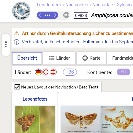
›
›
›
Lepidoptera
Noctuoidea
Noctuidae
Xylenin
Amphipoea ocule
09828
Art nur durch Genitaluntersuchung sicher zu bestimmen
Verbreitet, in Feuchtgebieten.
Falter
von Juli bis Sept
Übersicht
Länder
Karte
Fundmeld
+36
EU
Länder:
Kontinente:
Neues Layout der Navigation (Beta Test)
Lebendfotos