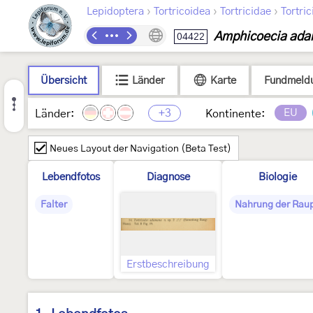
›
›
›
Lepidoptera
Tortricoidea
Tortricidae
Tortric
Amphicoecia ad
04422
Übersicht
Länder
Karte
Fundmeld
+3
EU
Länder:
Kontinente:
Neues Layout der Navigation (Beta Test)
Lebendfotos
Diagnose
Biologie
Falter
Nahrung der Rau
Erstbeschreibung