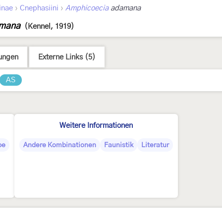
›
›
inae
Cnephasiini
Amphicoecia
adamana
amana
(Kennel, 1919)
ungen
Externe Links (5)
AS
Weitere Informationen
pe
Andere Kombinationen
Faunistik
Literatur