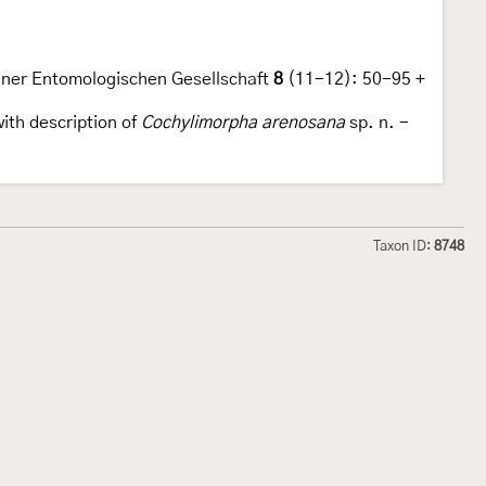
chner Entomologischen Gesellschaft
8
(11-12): 50-95 +
with description of
Cochylimorpha arenosana
sp. n. -
Taxon ID:
8748
hmetterlinge und
Lepiforum e.V.