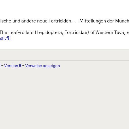
atische und andere neue Tortriciden. — Mitteilungen der Mün
 The Leaf-rollers (Lepidoptera, Tortricidae) of Western Tuva, 
al.fi]
d
-
Version
9
-
Verweise anzeigen
r 2002 von
Walter Schön
(
www.schmetterling-raupe.de
) als "Forum Sc