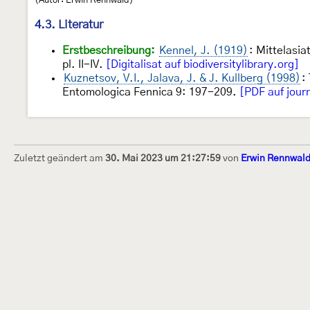
4.3. Literatur
Erstbeschreibung:
Kennel, J. (1919)
: Mittelasi
pl. II-IV.
[Digitalisat auf biodiversitylibrary.org]
Kuznetsov, V.I., Jalava, J. & J. Kullberg (1998)
:
Entomologica Fennica 9: 197-209.
[PDF auf journ
Zuletzt geändert am
30. Mai 2023 um 21:27:59
von
Erwin Rennwal
Dieses Internetportal wurde am 16. Septembe