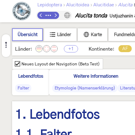
›
›
›
Lepidoptera
Alucitoidea
Alucitidae
Alucita
t
Alucita tonda
Ustjuzhanin 
Übersicht
Länder
Karte
Fundmeld
+1
AF
Länder:
Kontinente:
Neues Layout der Navigation (Beta Test)
Lebendfotos
Weitere Informationen
Falter
Etymologie (Namenserklärung)
Literatu
1. Lebendfotos