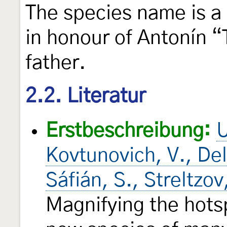
The species name is a 
in honour of Antonín “
father.
2.2. Literatur
Erstbeschreibung:
U
Kovtunovich, V., Del
Sáfián, S., Streltzo
Magnifying the hotsp