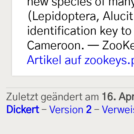
new species of ma
(Lepidoptera, Alucit
identification key t
Cameroon. — ZooK
Artikel auf zookeys.
Zuletzt geändert am
16. Ap
Dickert
-
Version
2
-
Verwei