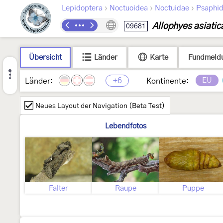
›
›
›
Lepidoptera
Noctuoidea
Noctuidae
Psaphid
Allophyes asiatic
09681
Übersicht
Länder
Karte
Fundmeld
+6
EU
Länder:
Kontinente:
Neues Layout der Navigation (Beta Test)
Lebendfotos
Falter
Raupe
Puppe