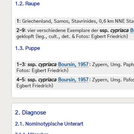
1.2. Raupe
1
:
Griechenland, Samos, Stavrinides, 0,6 km NNE Stavr
2-9
:
vier verschiedene Exemplare der
ssp.
cypriaca
B
geklopft (leg., cult., det. & Fotos: Egbert Friedrich)
1.3. Puppe
1-3
:
ssp.
cypriaca
Boursin, 1957
: Zypern, Umg. Paph
Fotos: Egbert Friedrich)
4-5
:
ssp.
cypriaca
Boursin, 1957
: Zypern, Umg. Pafo
Egbert Friedrich)
2. Diagnose
2.1. Nominotypische Unterart