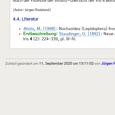
Nach der Fußnote der Inhalts-Übersicht der Iris 4 wu
(Autor: Jürgen Rodeland)
4.4. Literatur
Ahola, M. (1998)
: Noctuoidea (Lepidoptera) fro
Erstbeschreibung:
Staudinger, O. (1892)
: Neue 
Iris
4
(2): 224-339, pl. III-IV.
Zuletzt geändert am
11. September 2020 um 13:11:02
von
Jürgen 