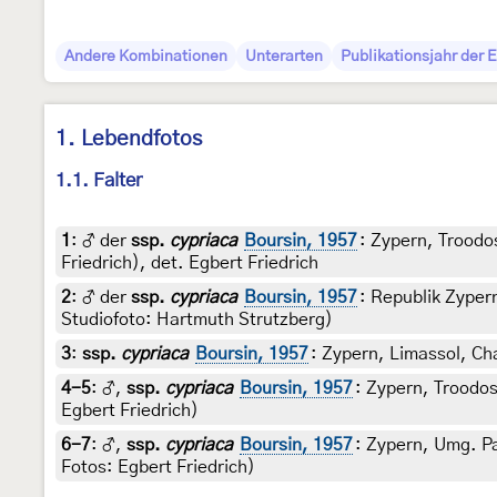
Andere Kombinationen
Unterarten
Publikationsjahr der 
1. Lebendfotos
1.1. Falter
1
:
♂ der
ssp.
cypriaca
Boursin, 1957
: Zypern, Trood
Friedrich), det. Egbert Friedrich
2
:
♂ der
ssp.
cypriaca
Boursin, 1957
: Republik Zyper
Studiofoto: Hartmuth Strutzberg)
3
:
ssp.
cypriaca
Boursin, 1957
: Zypern, Limassol, Cha
4-5
:
♂,
ssp.
cypriaca
Boursin, 1957
: Zypern, Troodos
Egbert Friedrich)
6-7
:
♂,
ssp.
cypriaca
Boursin, 1957
: Zypern, Umg. P
Fotos: Egbert Friedrich)