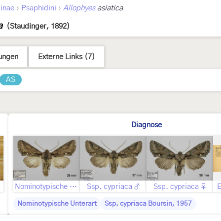
›
›
inae
Psaphidini
Allophyes
asiatica
a
(Staudinger, 1892)
ungen
Externe Links (7)
AS
Diagnose
Nominotypische Unterart ♂
Ssp. cypriaca ♂
Ssp. cypriaca ♀
E
Nominotypische Unterart
Ssp. cypriaca Boursin, 1957