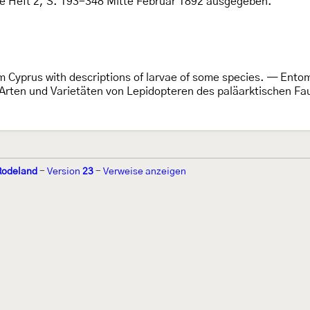
rde Heft 2, S. 193-348 Mitte Februar 1892 ausgegeben.
m Cyprus with descriptions of larvae of some species. — Ent
Arten und Varietäten von Lepidopteren des paläarktischen Fa
Rodeland
-
Version
23
-
Verweise anzeigen