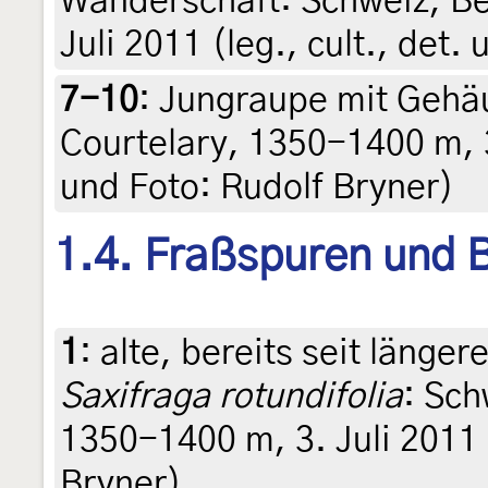
Wanderschaft: Schweiz, Be
Juli 2011 (leg., cult., det.
7-10
:
Jungraupe mit Gehäu
Courtelary, 1350-1400 m, 3.
und Foto: Rudolf Bryner)
1.4. Fraßspuren und B
1
:
alte, bereits seit länger
Saxifraga rotundifolia
: Sch
1350-1400 m, 3. Juli 2011 
Bryner)