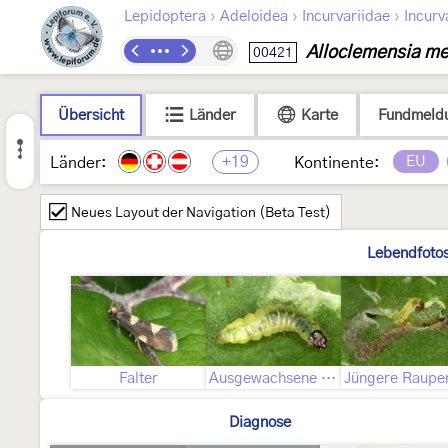
›
›
›
Lepidoptera
Adeloidea
Incurvariidae
Incurv
Alloclemensia me
00421
Übersicht
Länder
Karte
Fundmeld
+19
EU
Länder:
Kontinente:
Neues Layout der Navigation (Beta Test)
Lebendfoto
Falter
Ausgewachsene Raupe
Diagnose