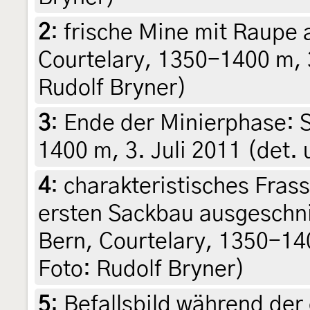
2
:
frische Mine mit Raupe 
Courtelary, 1350-1400 m, 3
Rudolf Bryner)
3
:
Ende der Minierphase: S
1400 m, 3. Juli 2011 (det.
4
:
charakteristisches Frass
ersten Sackbau ausgeschni
Bern, Courtelary, 1350-140
Foto: Rudolf Bryner)
5
:
Befallsbild während de