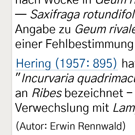
nach Wocke in
Geum ri
—
Saxifraga rotundifol
Angabe zu
Geum rival
einer Fehlbestimmung
Hering (1957: 895)
ha
"
Incurvaria quadrimacu
an
Ribes
bezeichnet - 
Verwechslung mit
Lamp
(Autor: Erwin Rennwald)