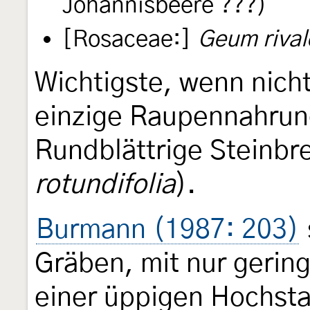
Johannisbeere ???)
[Rosaceae:]
Geum rival
Wichtigste, wenn nich
einzige Raupennahrung
Rundblättrige Steinbr
rotundifolia
).
Burmann (1987: 203)
Gräben, mit nur gerin
einer üppigen Hochsta