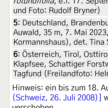
rotundifolia
, e.l. 17. Septe
und Foto: Rudolf Bryner)
5
:
Deutschland, Brandenbu
Auwald, 35 m, 7. Mai 2023
Kormannshaus), det. Tina 
6
:
Österreich, Tirol, Osttir
Klapfsee, Schattiger Forst
Tagfund (Freilandfoto: He
Hinweis: ein bis zum 18. A
(Schweiz, 26. Juli 2008)]
w
verschoben.