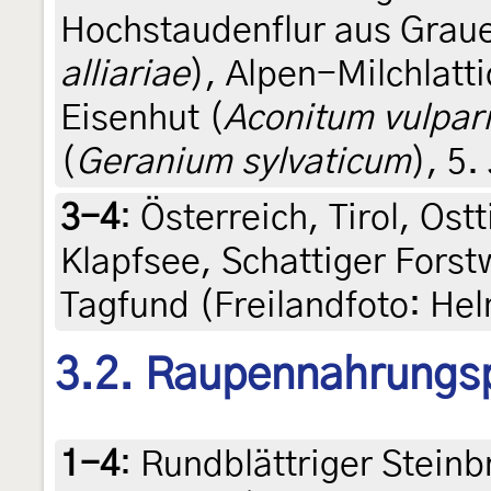
Hochstaudenflur aus Grau
alliariae
), Alpen-Milchlatti
Eisenhut (
Aconitum vulpar
(
Geranium sylvaticum
), 5.
3-4
:
Österreich, Tirol, Ost
Klapfsee, Schattiger Forst
Tagfund (Freilandfoto: He
3.2. Raupennahrungs
1-4
:
Rundblättriger Steinb