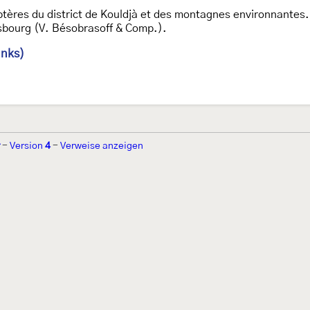
ptères du district de Kouldjà et des montagnes environnantes.
rsbourg (V. Bésobrasoff & Comp.).
inks)
-
Version
4
-
Verweise anzeigen
r 2002 von
Walter Schön
(
www.schmetterling-raupe.de
) als "Forum Sc
zember 2004 von
Erwin Rennwald
(fachliche Supervision) und
Jürgen R