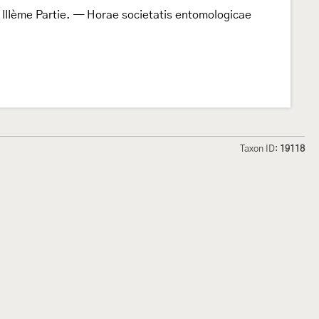
 IIIème Partie. — Horae societatis entomologicae
Taxon ID:
19118
hmetterlinge und
Lepiforum e.V.
odeland
Impressum