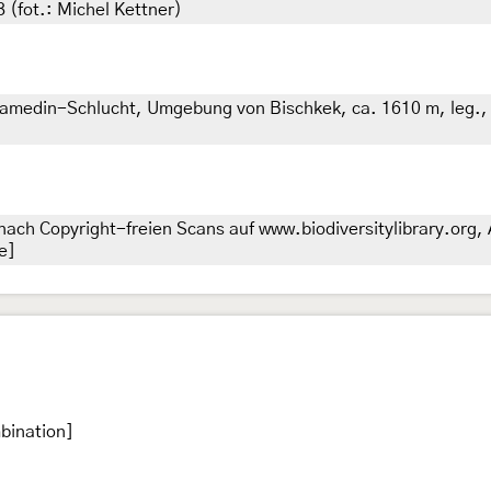
(fot.: Michel Kettner)
lamedin-Schlucht, Umgebung von Bischkek, ca. 1610 m, leg., c
nach Copyright-freien Scans auf www.biodiversitylibrary.org,
e]
bination]