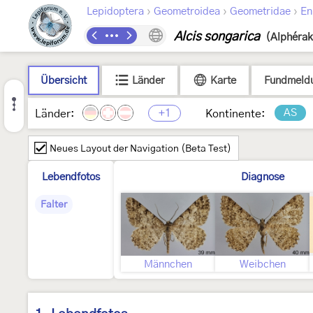
›
›
›
Lepidoptera
Geometroidea
Geometridae
En
Alcis songarica
(Alphérak
Übersicht
Länder
Karte
Fundmeld
+1
AS
Länder:
Kontinente:
Neues Layout der Navigation (Beta Test)
Lebendfotos
Diagnose
Falter
Männchen
Weibchen