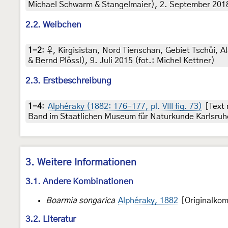
Michael Schwarm & Stangelmaier), 2. September 2018 
2.2. Weibchen
1-2
:
♀, Kirgisistan, Nord Tienschan, Gebiet Tschüi, A
& Bernd Plössl), 9. Juli 2015 (fot.: Michel Kettner)
2.3. Erstbeschreibung
1-4
:
Alphéraky (1882: 176-177, pl. VIII fig. 73)
[Text 
Band im Staatlichen Museum für Naturkunde Karlsruh
3. Weitere Informationen
3.1. Andere Kombinationen
Boarmia songarica
Alphéraky, 1882
[Originalkom
3.2. Literatur