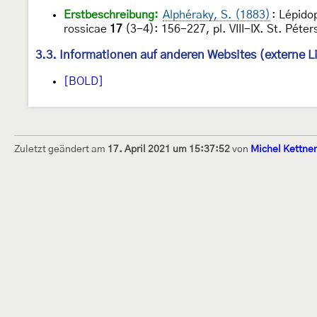
Erstbeschreibung:
Alphéraky, S. (1883)
: Lépido
rossicae
17
(3-4): 156-227, pl. VIII-IX. St. Péte
3.3. Informationen auf anderen Websites (externe L
[BOLD]
Zuletzt geändert am
17. April 2021 um 15:37:52
von
Michel Kettner
Dieses Internetportal wurde am 16. Septembe
Raupen bestimmen" gegründet und am 23. De