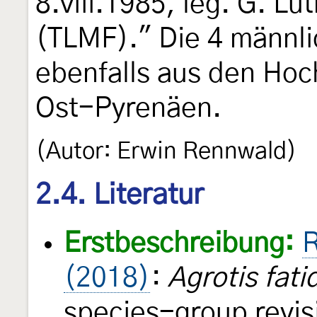
8.viii.1985, leg. G. L
(TLMF)." Die 4 männl
ebenfalls aus den Hoc
Ost-Pyrenäen.
(Autor: Erwin Rennwald)
2.4. Literatur
Erstbeschreibung:
R
(2018)
:
Agrotis fati
species-group revisi