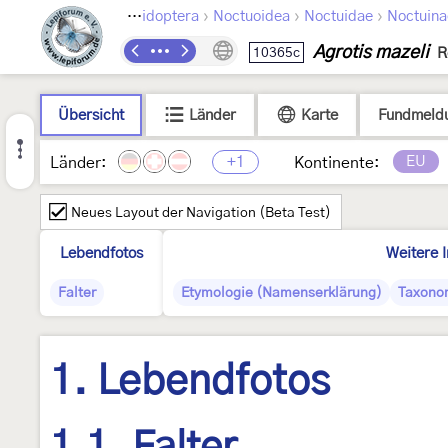
›
›
›
Lepidoptera
Noctuoidea
Noctuidae
Noctuina
Agrotis mazeli
10365c
R
Übersicht
Länder
Karte
Fundmeld
+1
EU
Länder:
Kontinente:
Neues Layout der Navigation (Beta Test)
Lebendfotos
Weitere 
Falter
Etymologie (Namenserklärung)
Taxonom
1. Lebendfotos