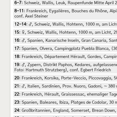
6-7
:
Schweiz, Wallis, Leuk, Raupenfunde Mitte April 
8-11
:
Frankreich, Eygalières, Bouches du Rhône, Alpi
conf. Axel Steiner
12-14
:
♂, Schweiz, Wallis, Hohtenn, 1000 m, am Licht,
15
:
♀, Schweiz, Wallis, Hohtenn, 1000 m, am Licht, 29
16
:
♂, Spanien, Kanarische Inseln, Gran Canaria, San
17
:
Spanien, Olvera, Campingplatz Puebla Blanca, (3
18
:
Frankreich, Département Hérault, Gordes, Campin
19
:
♂, Zypern, Distrikt Paphos, Kedares, aufgelassen
Foto: Hartmuth Strutzberg), conf. Egbert Friedrich
20
:
Frankreich, Korsika, Porte-Veccio, Piccovaggia, 50
21
:
♂, Italien, Sardinien, Prov. Nuoro, Gadoni, ~ 380
22
:
Frankreich, Hérault, Graissessac, ehemaliger Tag
23
:
Spanien, Baleares, Ibiza, Platges de Codolar, 30 
24
:
Großbritannien, England, Somerset, Brean Down, 