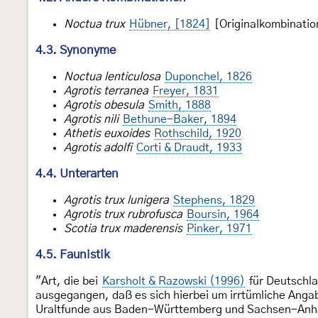
Noctua trux
Hübner, [1824]
[Originalkombinatio
4.3. Synonyme
Noctua lenticulosa
Duponchel, 1826
Agrotis terranea
Freyer, 1831
Agrotis obesula
Smith, 1888
Agrotis nili
Bethune-Baker, 1894
Athetis euxoides
Rothschild, 1920
Agrotis adolfi
Corti & Draudt, 1933
4.4. Unterarten
Agrotis trux lunigera
Stephens, 1829
Agrotis trux rubrofusca
Boursin, 1964
Scotia trux maderensis
Pinker, 1971
4.5. Faunistik
"Art, die bei
Karsholt & Razowski (1996)
für Deutschla
ausgegangen, daß es sich hierbei um irrtümliche Anga
Uraltfunde aus Baden-Württemberg und Sachsen-Anhalt