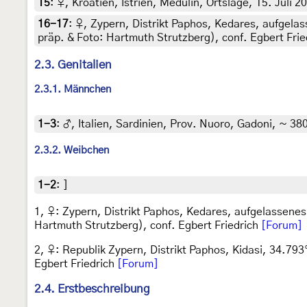
15
:
♀, Kroatien, Istrien, Medulin, Ortslage, 15. Juli 2
16-17
:
♀, Zypern, Distrikt Paphos, Kedares, aufgela
präp. & Foto: Hartmuth Strutzberg), conf. Egbert Frie
2.3. Genitalien
2.3.1. Männchen
1-3
:
♂, Italien, Sardinien, Prov. Nuoro, Gadoni, ~ 38
2.3.2. Weibchen
1-2
:
]
1, ♀: Zypern, Distrikt Paphos, Kedares, aufgelassenes
Hartmuth Strutzberg), conf. Egbert Friedrich
[Forum]
2, ♀: Republik Zypern, Distrikt Paphos, Kidasi, 34.79
Egbert Friedrich
[Forum]
2.4. Erstbeschreibung