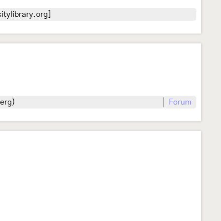
tylibrary.org]
berg)
Forum