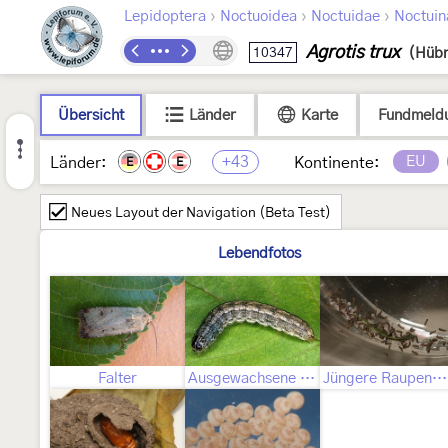
›
›
›
Lepidoptera
Noctuoidea
Noctuidae
Noctuin
Agrotis trux
10347
(Hübn
Übersicht
Länder
Karte
Fundmeld
+43
EU
Länder:
Kontinente:
E
E
Neues Layout der Navigation (Beta Test)
Lebendfotos
Falter
Ausgewachsene Raupe
Jüngere Raupenstadien