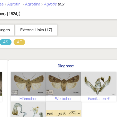
›
›
›
ae
Agrotini
Agrotina
Agrotis
trux
er, [1824])
ungen
Externe Links (17)
AS
AF
Diagnose
Männchen
Weibchen
Genitalien ♂