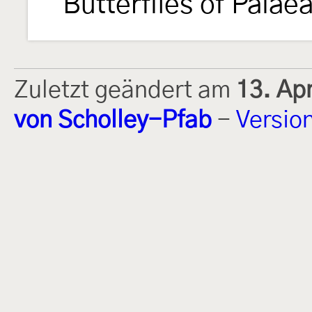
Butterflies of Palae
Zuletzt geändert am
13. Ap
von Scholley-Pfab
-
Versio