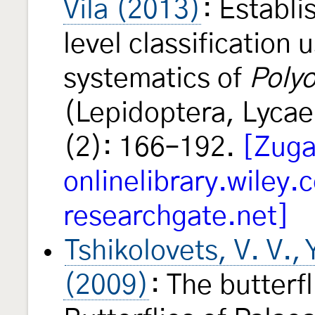
Vila (2013)
: Establi
level classification 
systematics of
Poly
(Lepidoptera, Lycae
(2): 166–192.
[Zuga
onlinelibrary.wiley.
researchgate.net]
Tshikolovets, V. V., 
(2009)
: The butterf