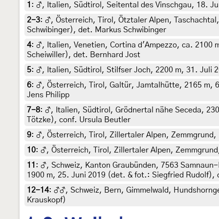
1
:
♂, Italien, Südtirol, Seitental des Vinschgau, 18. 
2-3
:
♂, Österreich, Tirol, Ötztaler Alpen, Taschachta
Schwibinger), det. Markus Schwibinger
4
:
♂, Italien, Venetien, Cortina d'Ampezzo, ca. 2100 m
Scheiwiller), det. Bernhard Jost
5
:
♂, Italien, Südtirol, Stilfser Joch, 2200 m, 31. Jul
6
:
♂, Österreich, Tirol, Galtür, Jamtalhütte, 2165 m,
Jens Philipp
7-8
:
♂, Italien, Südtirol, Grödnertal nähe Seceda, 23
Tötzke), conf. Ursula Beutler
9
:
♂, Österreich, Tirol, Zillertaler Alpen, Zemmgrund, 
10
:
♂, Österreich, Tirol, Zillertaler Alpen, Zemmgrund,
11
:
♂, Schweiz, Kanton Graubünden, 7563 Samnaun-D
1900 m, 25. Juni 2019 (det. & fot.: Siegfried Rudolf),
12-14
:
♂♂, Schweiz, Bern, Gimmelwald, Hundshorngebi
Krauskopf)