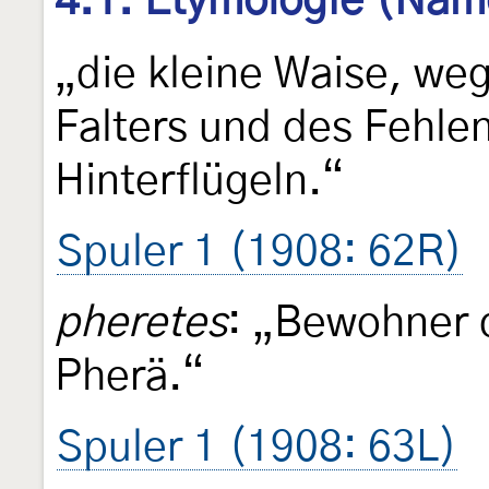
4.1. Etymologie (Nam
„die kleine Waise, weg
Falters und des Fehle
Hinterflügeln.“
Spuler 1 (1908: 62R)
pheretes
: „Bewohner 
Pherä.“
Spuler 1 (1908: 63L)