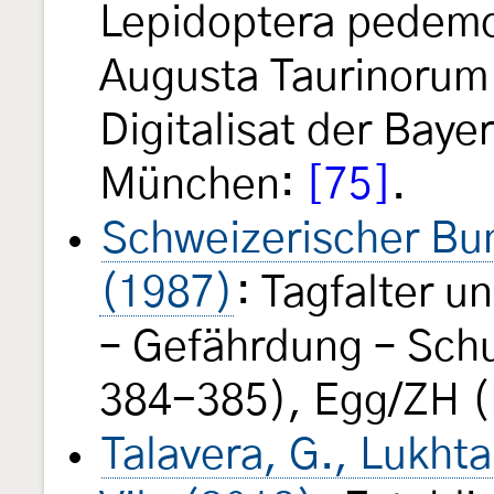
Lepidoptera pedemon
Augusta Taurinorum
Digitalisat der Baye
München:
[75]
.
Schweizerischer Bun
(1987)
: Tagfalter 
– Gefährdung – Schu
384-385), Egg/ZH (
Talavera, G., Lukhta