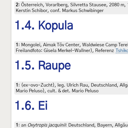
2
:
Österreich, Vorarlberg, Silvretta Stausee, 2080 m, 
Kerstin Schibor, conf. Markus Schwibinger
1.4. Kopula
1
:
Mongolei, Aimak Töv Center, Waldwiese Camp Terelj
Freilandfoto: Gisela Merkel-Wallner), Referenz
Tshiko
1.5. Raupe
1
:
(ex-ovo-Zucht), leg. Ulrich Rau, Deutschland, All
Mario Peluso), cult. & det. Mario Peluso
1.6. Ei
1
:
an
Oxytropis jacquinii
: Deutschland, Bayern, Allgäu