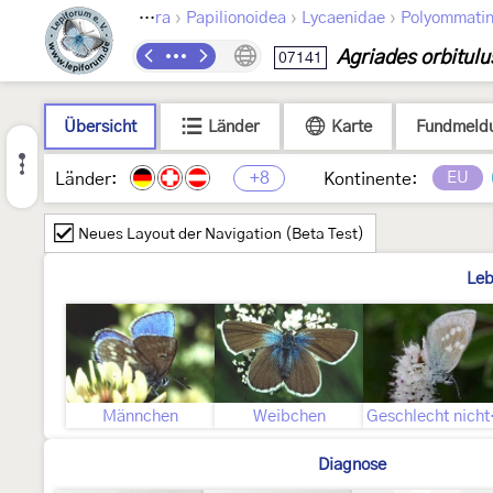
›
›
›
Lepidoptera
Papilionoidea
Lycaenidae
Polyommati
Agriades orbitulu
07141
Übersicht
Länder
Karte
Fundmeld
+8
EU
Länder:
Kontinente:
Neues Layout der Navigation (Beta Test)
Leb
Männchen
Weibchen
Gesch
Diagnose