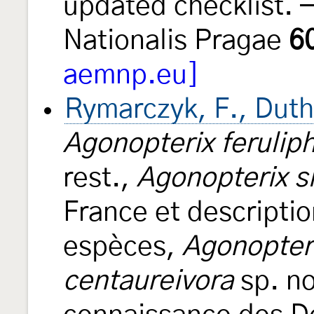
updated checklist.
Nationalis Pragae
6
aemnp.eu]
Rymarczyk, F., Duthe
Agonopterix feruliph
rest.,
Agonopterix si
France et descripti
espèces,
Agonopteri
centaureivora
sp. no