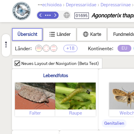
›
›
›
Lepidoptera
Gelechioidea
Depressariidae
Depressariinae
Agonopterix thaps
01695
Übersicht
Länder
Karte
Fundmeld
+18
EU
Länder:
Kontinente:
Neues Layout der Navigation (Beta Test)
Lebendfotos
Falter
Raupe
Weibc
Genitalien