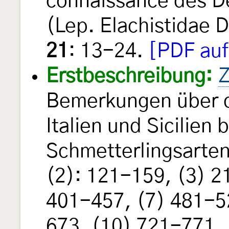
connaissance des D
(Lep. Elachistidae 
21
: 13-24.
[PDF auf
Erstbeschreibung:
Z
Bemerkungen über di
Italien und Sicilien
Schmetterlingsarten
(2): 121-159, (3) 2
401-457, (7) 481-5
673, (10) 721-771,