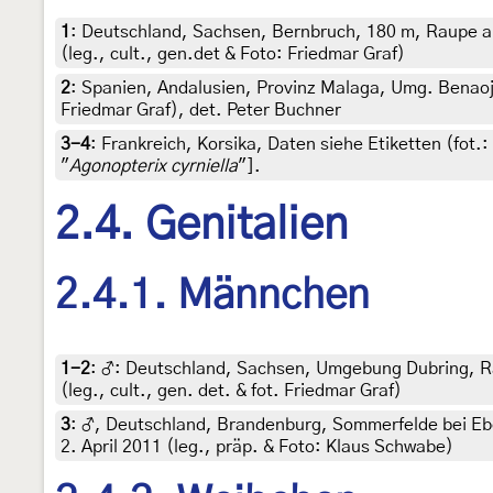
1
:
Deutschland, Sachsen, Bernbruch, 180 m, Raupe a
(leg., cult., gen.det & Foto: Friedmar Graf)
2
:
Spanien, Andalusien, Provinz Malaga, Umg. Benaoján
Friedmar Graf), det. Peter Buchner
3-4
:
Frankreich, Korsika, Daten siehe Etiketten (fot
"
Agonopterix cyrniella
"].
2.4. Genitalien
2.4.1. Männchen
1-2
:
♂: Deutschland, Sachsen, Umgebung Dubring, R
(leg., cult., gen. det. & fot. Friedmar Graf)
3
:
♂, Deutschland, Brandenburg, Sommerfelde bei Eber
2. April 2011 (leg., präp. & Foto: Klaus Schwabe)