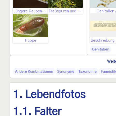
Jüngere Raupenstadien
Fraßspuren und Befallsbild
Genitalien
Puppe
Genitalien
Weit
Andere Kombinationen
Synonyme
Taxonomie
Faunistik
1. Lebendfotos
1.1. Falter