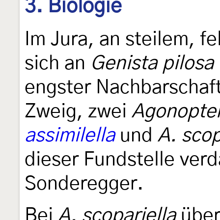
3. Biologie
Im Jura, an steilem, 
sich an
Genista pilosa
engster Nachbarschaft
Zweig, zwei
Agonopter
assimilella
und
A. scop
dieser Fundstelle verd
Sonderegger.
Bei
A. scopariella
überw