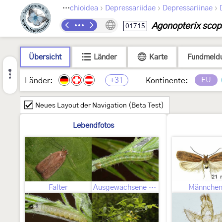
›
›
›
›
Lepidoptera
Gelechioidea
Depressariidae
Depressariinae
Agonopterix scopa
01715
Übersicht
Länder
Karte
Fundmeld
+31
EU
Länder:
Kontinente:
Neues Layout der Navigation (Beta Test)
Lebendfotos
Falter
Ausgewachsene Raupe
Männche