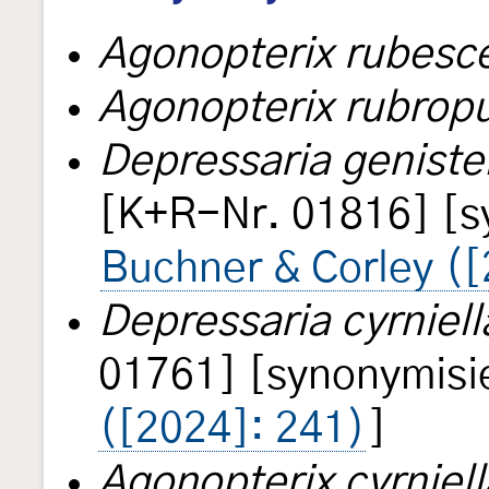
Agonopterix rubesc
Agonopterix rubropu
Depressaria geniste
[K+R-Nr. 01816] [s
Buchner & Corley ([
Depressaria cyrniell
01761] [synonymisi
([2024]: 241)
]
Agonopterix cyrniell