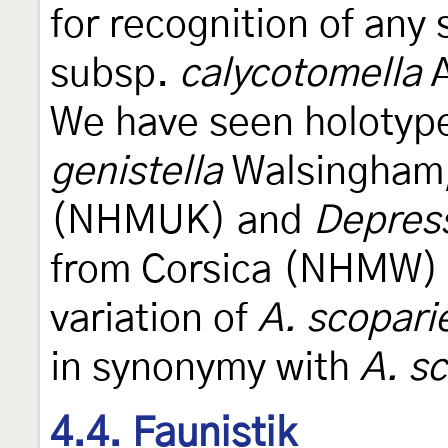
for recognition of any
subsp.
calycotomella
A
We have seen holotyp
genistella
Walsingham,
(NHMUK) and
Depress
from Corsica (NHMW) a
variation of
A. scoparie
in synonymy with
A. sc
4.4. Faunistik