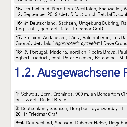
15
:
Deutschland, Nordrhein-Westfalen, Eschweiler, 
12. September 2019 (det. & fot.: Ulrich Retzlaff), con
16
:
♂: Deutschland, Sachsen, Umgebung Dubring, Ra
(leg., cult., gen. det. & fot. Friedmar Graf)
17
:
Spanien, Andalusien, Cádiz, Valdeinfierno, Los Ba
Gaona), det. [als "
Agonopterix cyrniella
"] Dave Grun
18
:
♂, Portugal, Madeira, nördlich Ribeira Brava, Pau
Egbert Friedrich, conf. Peter Huemer, Barcoding TML
1.2. Ausgewachsene 
1
:
Schweiz, Bern, Crémines, 900 m, an Behaartem Gin
cult. & det. Rudolf Bryner
2
:
Deutschland, Sachsen, Burg bei Hoyerswerda, 111 m,
2011: Friedmar Graf)
3-4
:
Deutschland, Sachsen, Dübener Heide, Umgebun