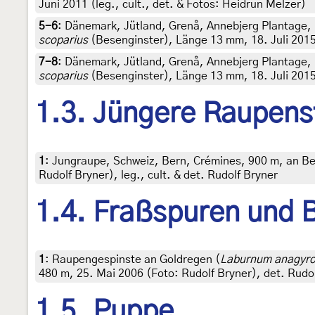
Juni 2011 (leg., cult., det. & Fotos: Heidrun Melzer)
5-6
:
Dänemark, Jütland, Grenå, Annebjerg Plantage, 
scoparius
(Besenginster), Länge 13 mm, 18. Juli 2015
7-8
:
Dänemark, Jütland, Grenå, Annebjerg Plantage, 
scoparius
(Besenginster), Länge 13 mm, 18. Juli 2015
1.3. Jüngere Raupens
1
:
Jungraupe, Schweiz, Bern, Crémines, 900 m, an Be
Rudolf Bryner), leg., cult. & det. Rudolf Bryner
1.4. Fraßspuren und B
1
:
Raupengespinste an Goldregen (
Laburnum anagyro
480 m, 25. Mai 2006 (Foto: Rudolf Bryner), det. Rudo
1.5. Puppe