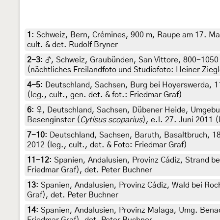
1
:
Schweiz, Bern, Crémines, 900 m, Raupe am 17. Ma
cult. & det. Rudolf Bryner
2-3
:
♂, Schweiz, Graubünden, San Vittore, 800-1050 
(nächtliches Freilandfoto und Studiofoto: Heiner Zieg
4-5
:
Deutschland, Sachsen, Burg bei Hoyerswerda, 11
(leg., cult., gen. det. & fot.: Friedmar Graf)
6
:
♀, Deutschland, Sachsen, Dübener Heide, Umgebu
Besenginster (
Cytisus scoparius
), e.l. 27. Juni 2011 
7-10
:
Deutschland, Sachsen, Baruth, Basaltbruch, 182
2012 (leg., cult., det. & Foto: Friedmar Graf)
11-12
:
Spanien, Andalusien, Provinz Cádiz, Strand bei
Friedmar Graf), det. Peter Buchner
13
:
Spanien, Andalusien, Provinz Cádiz, Wald bei Roche
Graf), det. Peter Buchner
14
:
Spanien, Andalusien, Provinz Malaga, Umg. Benaoj
Friedmar Graf), det. Peter Buchner