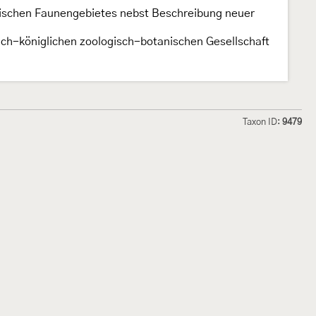
ktischen Faunengebietes nebst Beschreibung neuer
ch-königlichen zoologisch-botanischen Gesellschaft
Taxon ID:
9479
hmetterlinge und
Lepiforum e.V.
odeland
Impressum
Datenschutzerklärung