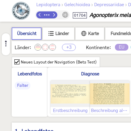
›
›
›
Lepidoptera
Gelechioidea
Depressariidae
D
Agonopterix mela
01704
Übersicht
Länder
Karte
Fundmeld
+3
EU
Länder:
Kontinente:
Neues Layout der Navigation (Beta Test)
Lebendfotos
Diagnose
Falter
Erstbeschreibung
Beschreibung als Depressaria funebrella