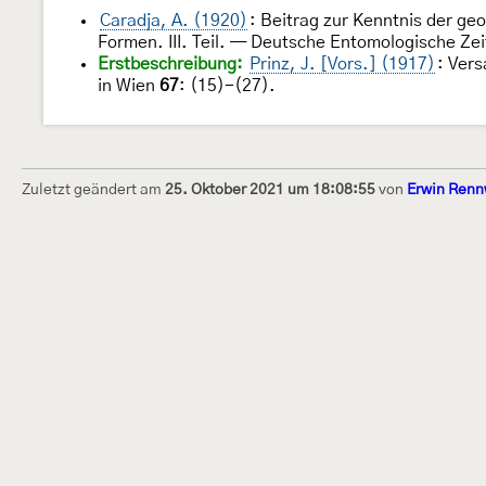
Caradja, A. (1920)
: Beitrag zur Kenntnis der g
Formen. III. Teil. — Deutsche Entomologische Zeit
Erstbeschreibung:
Prinz, J. [Vors.] (1917)
: Ver
in Wien
67
: (15)-(27).
Zuletzt geändert am
25. Oktober 2021 um 18:08:55
von
Erwin Renn
Dieses Internetportal wurde am 16. Septembe
Raupen bestimmen" gegründet und am 23. De
(technische Betreuung) übernommen. Seit 20