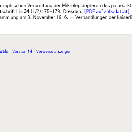
eographischen Verbreitung der Mikrolepidopteren des palaear
schrift Iris
34
(1/2): 75-179. Dresden.
[PDF auf zobodat.at]
sammlung am 3. November 1916. — Verhandlungen der kaiserli
wald
-
Version
14
-
Verweise anzeigen
r 2002 von
Walter Schön
(
www.schmetterling-raupe.de
) als "Forum Sc
zember 2004 von
Erwin Rennwald
(fachliche Supervision) und
Jürgen R
06 wird es vom gemeinnützigen
Lepiforum e.V.
getragen.