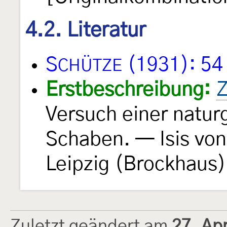
4.2. Literatur
S
(1931): 54
CHÜTZE
Erstbeschreibung:
Z
Versuch einer natur
Schaben. — Isis vo
Leipzig (Brockhaus)
Zuletzt geändert am
27. Ap