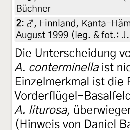
Büchner
2
:
♂, Finnland, Kanta-Häme
August 1999 (leg. & fot.: J.
Die Unterscheidung v
A. conterminella
ist ni
Einzelmerkmal ist die
Vorderflügel-Basalfel
A. liturosa
, überwiege
(Hinweis von Daniel B