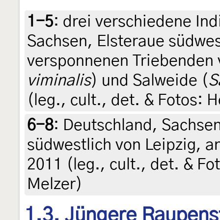
1-5
:
drei verschiedene Ind
Sachsen, Elsteraue südwest
versponnenen Triebenden 
viminalis
) und Salweide (
S
(leg., cult., det. & Fotos:
6-8
:
Deutschland, Sachsen
südwestlich von Leipzig, a
2011 (leg., cult., det. & F
Melzer)
1.3. Jüngere Raupens