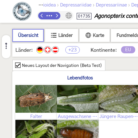
›
›
›
›
Lepidoptera
Gelechioidea
Depressariidae
Depressariinae
Dep
Agonopterix cont
01735
Übersicht
Länder
Karte
Fundmeld
+23
EU
Länder:
Kontinente:
Neues Layout der Navigation (Beta Test)
Lebendfotos
Falter
Ausgewachsene Raupe
Jüngere Raupenstadien