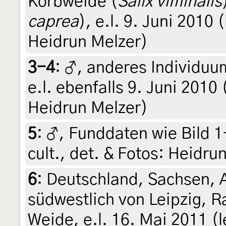
Korbweide (
Salix viminalis
caprea
), e.l. 9. Juni 2010 (
Heidrun Melzer)
3-4
:
♂, anderes Individuu
e.l. ebenfalls 9. Juni 2010 (
Heidrun Melzer)
5
:
♂, Funddaten wie Bild 1-
cult., det. & Fotos: Heidru
6
:
Deutschland, Sachsen, 
südwestlich von Leipzig, R
Weide, e.l. 16. Mai 2011 (l