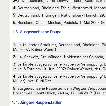
2-3
:
Deutschland, Nordrhein-Westfalen, Kalletal, Mi
4
:
Deutschland, Rheinland-Pfalz, Westerwald, Montab
5
:
Deutschland, Thüringen, Nationalpark Hainich, 29. 
6
:
Russland, Oblast Moskau, Podolsk, 1. Mai 2008 (Fr
1.3. Ausgewachsene Raupe
1
:
L4 (= letztes Stadium), Deutschland, Rheinland-Pfa
Mai 2007: Rainer Wendt)
2
:
L4, Schweiz, Graubünden, Haldensteiner Calanda, K
3
:
verfärbte ausgewachsene Raupe vor Verpuppung, De
(cult. & Foto am 10. Juni 2007: Rainer Wendt), det. 
4
:
verfärbte ausgewachsene Raupe vor Verpuppung: De
Müller), det. Rudi Ritt
5
:
ausgewachsene Raupe auf dem Weg zur Verpuppung
Bollschweil-Sankt Ulrich, 740 m, 17. Juli 2017 (Freila
1.4. Jüngere Raupenstadien