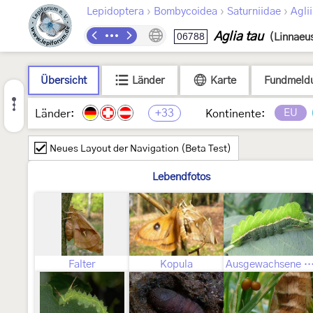
›
›
›
Lepidoptera
Bombycoidea
Saturniidae
Agli
Aglia tau
06788
(Linnaeu
Übersicht
Länder
Karte
Fundmeld
+33
EU
Länder:
Kontinente:
Neues Layout der Navigation (Beta Test)
Lebendfotos
Falter
Kopula
Ausgewachsene Ra