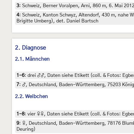
3
:
Schweiz, Berner Voralpen, Arni, 860 m, 6. Mai 201
4
:
Schweiz, Kanton Schwyz, Altendorf, 430 m, nahe Wal
Brigitte Umberg), det. Daniel Bartsch
2. Diagnose
2.1. Männchen
1-6
:
drei ♂♂, Daten siehe Etikett (coll. & Fotos: Egber
7
:
♂, Deutschland, Baden-Württemberg, 75203 Königsb
2.2. Weibchen
1-8
:
vier ♀♀, Daten siehe Etikett (coll. & Fotos: Egber
9
:
♀, Deutschland, Baden-Württemberg, 78176 Blumbe
Deuring)