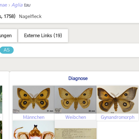
›
inae
Aglia
tau
s, 1758)
Nagelfleck
ungen
Externe Links (19)
AS
Diagnose
upe
Männchen
Weibchen
Gynandromorph