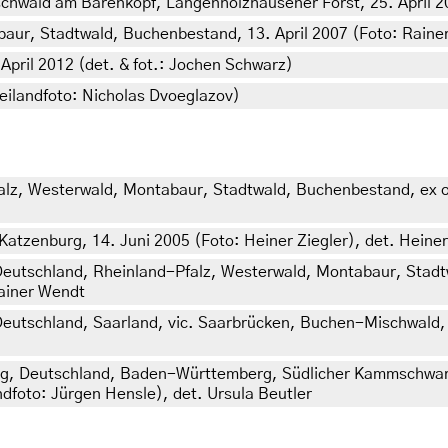
schwald am Bärenkopf, Langenholzhausener Forst, 25. April 2
aur, Stadtwald, Buchenbestand, 13. April 2007 (Foto: Raine
April 2012 (det. & fot.: Jochen Schwarz)
eilandfoto: Nicholas Dvoeglazov)
lz, Westerwald, Montabaur, Stadtwald, Buchenbestand, ex ovo
atzenburg, 14. Juni 2005 (Foto: Heiner Ziegler), det. Heiner
utschland, Rheinland-Pfalz, Westerwald, Montabaur, Stadtwa
Rainer Wendt
utschland, Saarland, vic. Saarbrücken, Buchen-Mischwald, T
, Deutschland, Baden-Württemberg, Südlicher Kammschwarz
ndfoto: Jürgen Hensle), det. Ursula Beutler