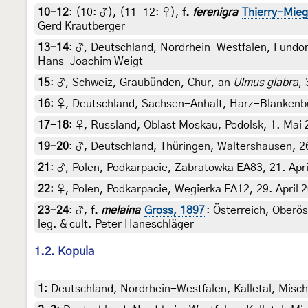
10-12
: (10:
♂
), (11-12:
♀
),
f.
ferenigra
Thierry-Mieg
Gerd Krautberger
13-14
:
♂, Deutschland, Nordrhein-Westfalen, Fundort
Hans-Joachim Weigt
15
:
♂, Schweiz, Graubünden, Chur, an
Ulmus glabra
,
16
:
♀, Deutschland, Sachsen-Anhalt, Harz-Blankenbu
17-18
:
♀, Russland, Oblast Moskau, Podolsk, 1. Mai 
19-20
:
♂, Deutschland, Thüringen, Waltershausen, 26
21
:
♂, Polen, Podkarpacie, Zabratowka EA83, 21. Apri
22
:
♀, Polen, Podkarpacie, Wegierka FA12, 29. April 
23-24
:
♂,
f.
melaina
Gross, 1897
: Österreich, Oberös
leg. & cult. Peter Haneschläger
1.2. Kopula
1
:
Deutschland, Nordrhein-Westfalen, Kalletal, Misch