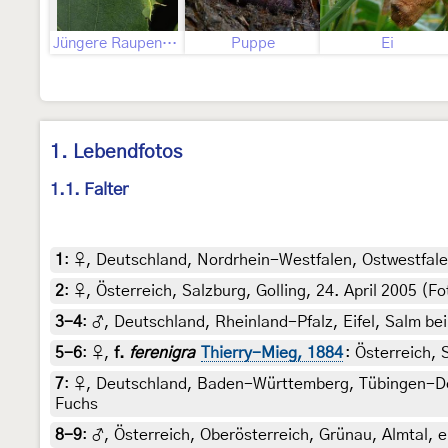
Jüngere Raupenstadien
Puppe
Ei
1. Lebendfotos
1.1. Falter
1
:
♀, Deutschland, Nordrhein-Westfalen, Ostwestfalen
2
:
♀, Österreich, Salzburg, Golling, 24. April 2005 (Fo
3-4
:
♂, Deutschland, Rheinland-Pfalz, Eifel, Salm be
5-6
:
♀,
f.
ferenigra
Thierry-Mieg, 1884
: Österreich, 
7
:
♀, Deutschland, Baden-Württemberg, Tübingen-Der
Fuchs
8-9
:
♂, Österreich, Oberösterreich, Grünau, Almtal, e