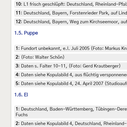
10
:
L1 frisch geschlüpft: Deutschland, Rheinland-Pfal
11
:
Deutschland, Bayern, Forstenrieder Park, auf Lin
12
:
Deutschland, Bayern, Weg zum Kirchseemoor, auf
1.5. Puppe
1
:
Fundort unbekannt, e.l. Juli 2005 (Foto: Markus K
2
:
(Foto: Walter Schön)
3
:
Daten s. Falter 10-11, (Foto: Gerd Krautberger)
4
:
Daten siehe Kopulabild 4, aus flüchtig versponnene
5
:
Daten siehe Kopulabild 4, 24. April 2007 (Studioauf
1.6. Ei
1
:
Deutschland, Baden-Württemberg, Tübingen-Derend
Fuchs
2
:
Daten siehe Kopulabild 4, Deutschland, Rheinland-