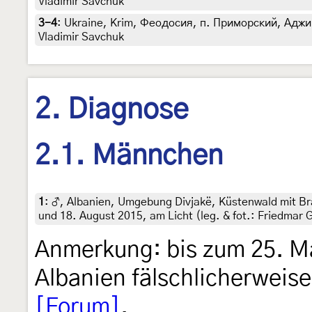
Vladimir Savchuk
3-4
:
Ukraine, Krim, Феодосия, п. Приморский, Аджиго
Vladimir Savchuk
2. Diagnose
2.1. Männchen
1
:
♂, Albanien, Umgebung Divjakë, Küstenwald mit B
und 18. August 2015, am Licht (leg. & fot.: Friedmar 
Anmerkung: bis zum 25. Ma
Albanien fälschlicherweise
[Forum]
.