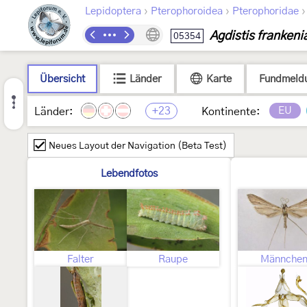
›
›
Lepidoptera
Pterophoroidea
Pterophoridae
Agdistis frankeni
05354
Übersicht
Länder
Karte
Fundmeld
+23
EU
Länder:
Kontinente:
Neues Layout der Navigation (Beta Test)
Lebendfotos
Falter
Raupe
Männche