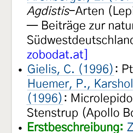
Agdistis
-Arten (Lep
— Beiträge zur natu
Südwestdeutschla
zobodat.at]
Gielis, C. (1996)
: P
Huemer, P., Karshol
(1996)
: Microlepid
Stenstrup (Apollo B
Erstbeschreibung:
Z