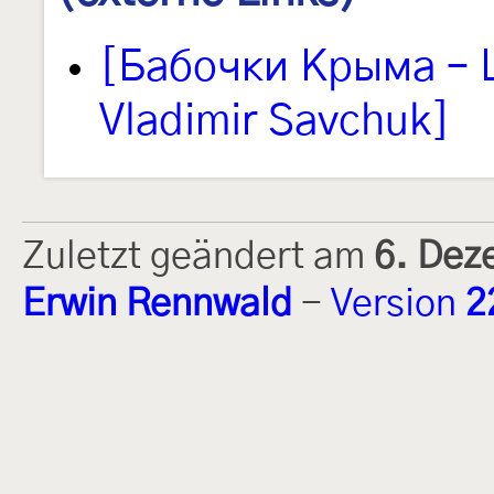
[Бабочки Крыма – L
Vladimir Savchuk]
Zuletzt geändert am
6. Dez
Erwin Rennwald
-
Version
2