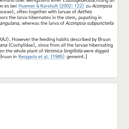
penfund oder wenigstens einer Eiablagebeobachtung an
wo es bei
Huemer & Karsholt (2002: 122)
zu
Acompsia
aceae), often together with larvae of
Aethes
hors the larva hibernates in the stem, pupating in
iangulana
, whereas the larva of
Acompsia subpunctella
AJ). However the feeding habits described by Bruun
lana
(Cochylidae), since from all the larvae hibernating
en the whole plant of
Veronica longifolia
were digged
 Bruun in
Kerppola et al. (1985)
gemeint.]