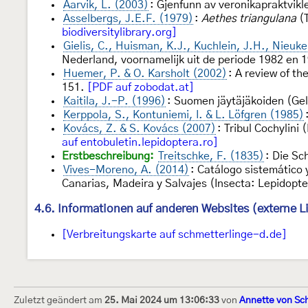
Aarvik, L. (2003)
: Gjenfunn av veronikapraktvikl
Asselbergs, J.E.F. (1979)
:
Aethes triangulana
(T
biodiversitylibrary.org]
Gielis, C., Huisman, K.J., Kuchlein, J.H., Nieuk
Nederland, voornamelijk uit de periode 1982 en
Huemer, P. & O. Karsholt (2002)
: A review of t
151.
[PDF auf zobodat.at]
Kaitila, J.-P. (1996)
: Suomen jäytäjäkoiden (Gel
Kerppola, S., Kontuniemi, I. & L. Löfgren (1985)
Kovács, Z. & S. Kovács (2007)
: Tribul Cochylini
auf entobuletin.lepidoptera.ro]
Erstbeschreibung:
Treitschke, F. (1835)
: Die Sc
Vives-Moreno, A. (2014)
: Catálogo sistemático y
Canarias, Madeira y Salvajes (Insecta: Lepidop
4.6. Informationen auf anderen Websites (externe L
[Verbreitungskarte auf schmetterlinge-d.de]
Zuletzt geändert am
25. Mai 2024 um 13:06:33
von
Annette von Sc