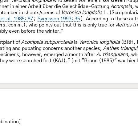
ng an
Veronica longifolia
wird selten von einem konkreten Rau
hnet in einer Arbeit über die Gelechiidae-Gattung
Acompsia
, 
September in shoots/stems of
Veronica longifolia
L. (Scrophulari
et al. 1985: 87
;
Svensson 1993: 35
). According to these aut
rs. comm.), who points out that this is only true for
Aethes tr
ably even before the winter."
stplant of
Acompsia subpunctella
is
Veronica longifolia
(BRH, K
rnating and pupating concerns another species,
Aethes triangu
pecimens, however, emerged a month after
A. triangulana
, wh
hey were searched for) (KAJ)." [mit "Bruun (1985)" war hier
bination]