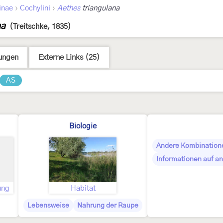
›
›
inae
Cochylini
Aethes
triangulana
na
(Treitschke, 1835)
ungen
Externe Links (25)
AS
Biologie
Andere Kombination
Informationen auf an
ung
Habitat
Lebensweise
Nahrung der Raupe