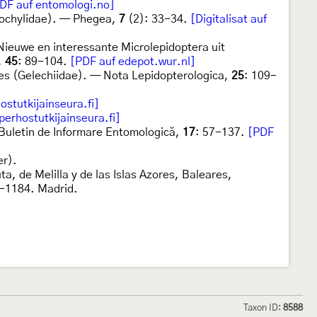
DF auf entomologi.no]
 Cochylidae). — Phegea,
7
(2): 33-34.
[Digitalisat auf
Nieuwe en interessante Microlepidoptera uit
,
45
: 89-104.
[PDF auf edepot.wur.nl]
ies (Gelechiidae). — Nota Lepidopterologica,
25
: 109-
ostutkijainseura.fi]
perhostutkijainseura.fi]
Buletin de Informare Entomologică,
17
: 57-137.
[PDF
er).
ta, de Melilla y de las Islas Azores, Baleares,
1-1184. Madrid.
Taxon ID:
8588