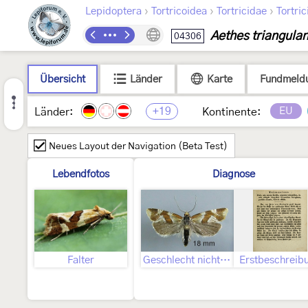
›
›
›
Lepidoptera
Tortricoidea
Tortricidae
Tortric
Aethes triangula
04306
Übersicht
Länder
Karte
Fundmeld
+19
EU
Länder:
Kontinente:
Neues Layout der Navigation (Beta Test)
Lebendfotos
Diagnose
Falter
Geschlecht nicht bestimmt
Erstbeschreib