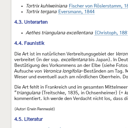
Tortrix kuhlweiniana
Fischer von Röslerstamm, 1
Tortrix tergana
Eversmann, 1844
4.3. Unterarten
Aethes triangulana excellentana
(Christoph, 188
4.4. Faunistik
Die Art ist im natürlichen Verbreitungsgebiet der
Veroni
verbreitet (in der ssp.
excellentana
bis Japan). In Deut
Bestätigung des Vorkommens an der Elbe (siehe Fotos)
Aufsuche von
Veronica longifolia
-Beständen am Tag. Mi
Weser und eventuell auch am nördlichen Oberrhein. Doc
Die Art fehlt in Frankreich und im gesamten Mittelmee
"
triangulana
(Treitschke, 1835, in Ochsenheimer) (=
k
kommentiert. Ich werde den Verdacht nicht los, dass 
(Autor: Erwin Rennwald)
4.5. Literatur