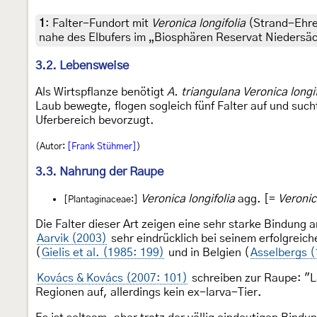
1
:
Falter-Fundort mit
Veronica longifolia
(Strand-Ehre
nahe des Elbufers im „Biosphären Reservat Niedersäc
3.2. Lebensweise
Als Wirtspflanze benötigt
A. triangulana Veronica longif
Laub bewegte, flogen sogleich fünf Falter auf und suc
Uferbereich bevorzugt.
(Autor:
[Frank Stühmer]
)
3.3. Nahrung der Raupe
Veronica longifolia
agg. [=
Veronic
[Plantaginaceae:]
Die Falter dieser Art zeigen eine sehr starke Bindung
Aarvik (2003)
sehr eindrücklich bei seinem erfolgreic
(
Gielis et al. (1985: 199)
und in Belgien (
Asselbergs 
Kovács & Kovács (2007: 101)
schreiben zur Raupe: "L
Regionen auf, allerdings kein ex-larva-Tier.