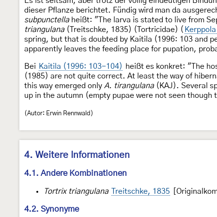
Es ist seltsam, aber trotz der völlig eindeutigen Bindu
dieser Pflanze berichtet. Fündig wird man da ausgerec
subpunctella
heißt: "The larva is stated to live from 
triangulana
(Treitschke, 1835) (Tortricidae) (
Kerppola 
spring, but that is doubted by Kaitila (1996: 103 and pe
apparently leaves the feeding place for pupation, prob
Bei
Kaitila (1996: 103-104)
heißt es konkret: "The ho
(1985) are not quite correct. At least the way of hibe
this way emerged only
A. tirangulana
(KAJ). Several s
up in the autumn (empty pupae were not seen though t
(Autor: Erwin Rennwald)
4. Weitere Informationen
4.1. Andere Kombinationen
Tortrix triangulana
Treitschke, 1835
[Originalkom
4.2. Synonyme