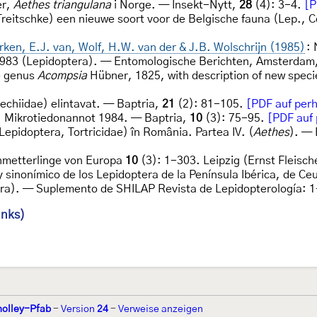
er,
Aethes triangulana
i Norge. — Insekt-Nytt,
28
(4): 3-4.
[P
reitschke) een nieuwe soort voor de Belgische fauna (Lep.,
erken, E.J. van, Wolf, H.W. van der & J.B. Wolschrijn (1985)
: 
 1983 (Lepidoptera). — Entomologische Berichten, Amsterdam
he genus
Acompsia
Hübner, 1825, with description of new spec
echiidae) elintavat. — Baptria,
21
(2): 81-105.
[PDF auf perh
: Mikrotiedonannot 1984. — Baptria,
10
(3): 75-95.
[PDF auf 
 (Lepidoptera, Tortricidae) în România. Partea IV. (
Aethes
). — 
hmetterlinge von Europa
10
(3): 1-303. Leipzig (Ernst Fleisch
 sinonímico de los Lepidoptera de la Península Ibérica, de Ceu
tera). — Suplemento de SHILAP Revista de Lepidopterología: 
inks)
holley-Pfab
-
Version
24
-
Verweise anzeigen