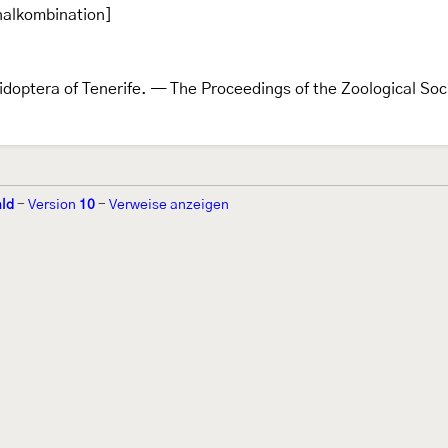
nalkombination]
idoptera of Tenerife. — The Proceedings of the Zoological Soc
ld
-
Version
10
-
Verweise anzeigen
r 2002 von
Walter Schön
(
www.schmetterling-raupe.de
) als "Forum Sc
zember 2004 von
Erwin Rennwald
(fachliche Supervision) und
Jürgen R
06 wird es vom gemeinnützigen
Lepiforum e.V.
getragen.