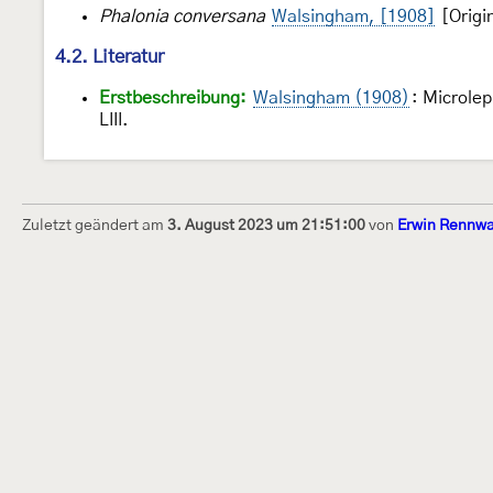
Phalonia conversana
Walsingham, [1908]
[Origi
4.2. Literatur
Erstbeschreibung:
Walsingham (1908)
: Microlep
LIII.
Zuletzt geändert am
3. August 2023 um 21:51:00
von
Erwin Rennwa
Dieses Internetportal wurde am 16. Septembe
Raupen bestimmen" gegründet und am 23. De
(technische Betreuung) übernommen. Seit 20