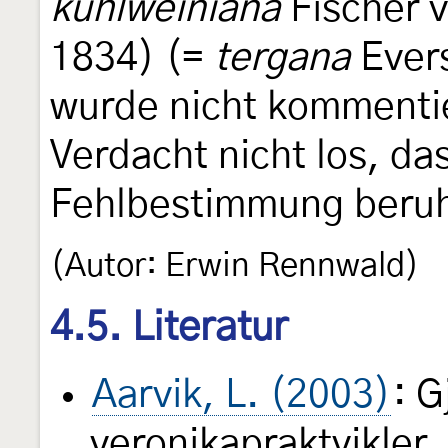
kuhlweiniana
Fischer 
1834) (=
tergana
Evers
wurde nicht kommentie
Verdacht nicht los, da
Fehlbestimmung beruh
(Autor: Erwin Rennwald)
4.5. Literatur
Aarvik, L. (2003)
: G
veronikapraktvikler