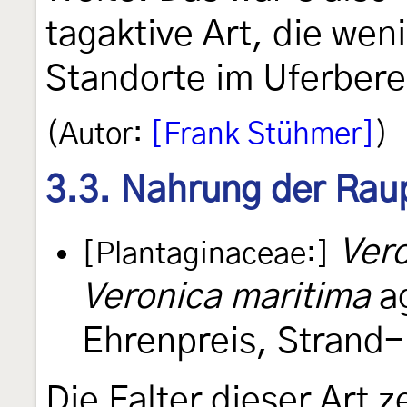
tagaktive Art, die we
Standorte im Uferbere
(Autor:
[Frank Stühmer]
)
3.3. Nahrung der Rau
Vero
[Plantaginaceae:]
Veronica maritima
ag
Ehrenpreis, Strand-
Die Falter dieser Art z