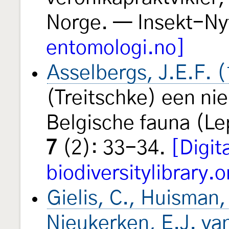
Norge. — Insekt-Ny
entomologi.no]
Asselbergs, J.E.F. 
(Treitschke) een ni
Belgische fauna (Le
7
(2): 33-34.
[Digit
biodiversitylibrary.o
Gielis, C., Huisman,
Nieukerken, E.J. van