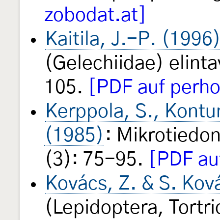
zobodat.at]
Kaitila, J.-P. (1996
(Gelechiidae) elint
105.
[PDF auf perhos
Kerppola, S., Kontun
(1985)
: Mikrotiedo
(3): 75-95.
[PDF auf
Kovács, Z. & S. Kov
(Lepidoptera, Tortr