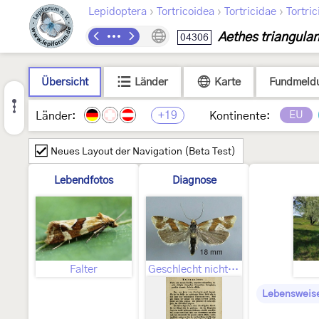
›
›
›
Lepidoptera
Tortricoidea
Tortricidae
Tortric
Aethes triangula
04306
Übersicht
Länder
Karte
Fundmeld
+19
EU
Länder:
Kontinente:
Neues Layout der Navigation (Beta Test)
Lebendfotos
Diagnose
Falter
Geschlecht nicht bestimmt
Lebensweis