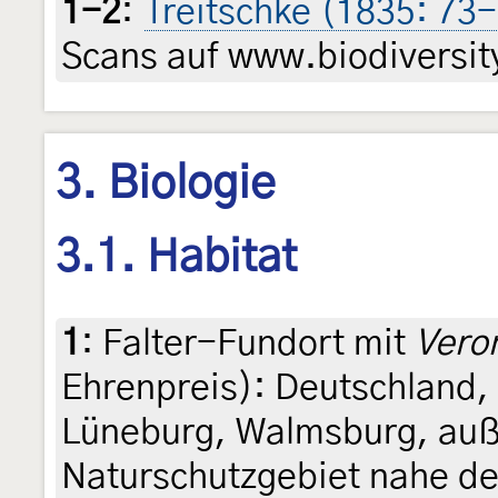
1-2
:
Treitschke (1835: 73
Scans auf www.biodiversity
3. Biologie
3.1. Habitat
1
:
Falter-Fundort mit
Veron
Ehrenpreis): Deutschland,
Lüneburg, Walmsburg, auß
Naturschutzgebiet nahe de