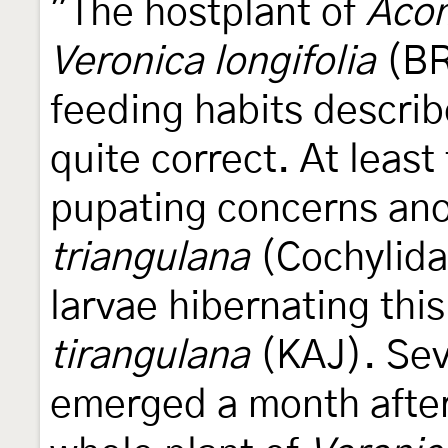
"The hostplant of
Acom
Veronica longifolia
(BR
feeding habits descri
quite correct. At least
pupating concerns ano
triangulana
(Cochylidae
larvae hibernating th
tirangulana
(KAJ). Sev
emerged a month afte