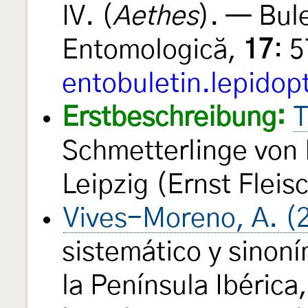
IV. (
Aethes
). — Bul
Entomologică,
17
: 
entobuletin.lepidop
Erstbeschreibung:
T
Schmetterlinge von
Leipzig (Ernst Fleis
Vives-Moreno, A. (
sistemático y sinon
la Península Ibérica