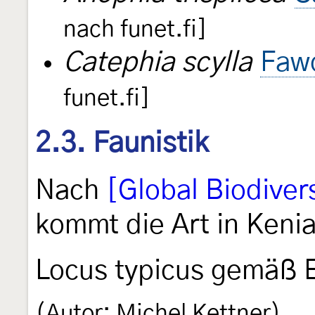
nach funet.fi]
Catephia scylla
Fawc
funet.fi]
2.3. Faunistik
Nach
[Global Biodivers
kommt die Art in Kenia
Locus typicus gemäß E
(Autor: Michel Kettner)