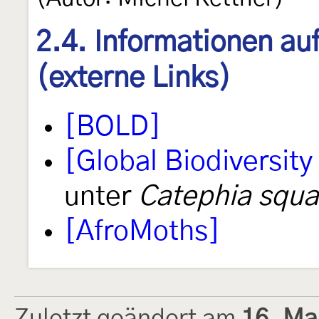
2.4. Informationen au
(externe Links)
[BOLD]
[Global Biodiversity 
unter
Catephia squ
[AfroMoths]
Zuletzt geändert am
16. Ma