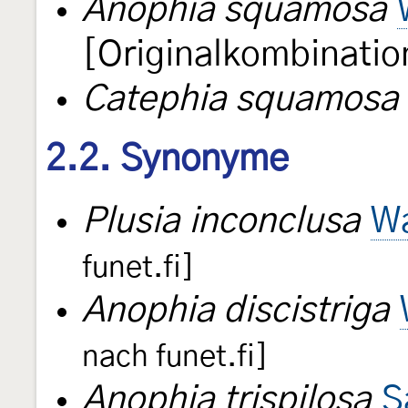
Anophia squamosa
[Originalkombinatio
Catephia squamosa
2.2. Synonyme
Plusia inconclusa
Wa
funet.fi]
Anophia discistriga
nach funet.fi]
Anophia trispilosa
S