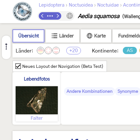
›
›
›
Lepidoptera
Noctuoidea
Noctuidae
Acontii
Aedia squamosa
(Wallen
Übersicht
Länder
Karte
Fundmeld
+20
AS
Länder:
Kontinente:
Neues Layout der Navigation (Beta Test)
Lebendfotos
Andere Kombinationen
Synonyme
Falter