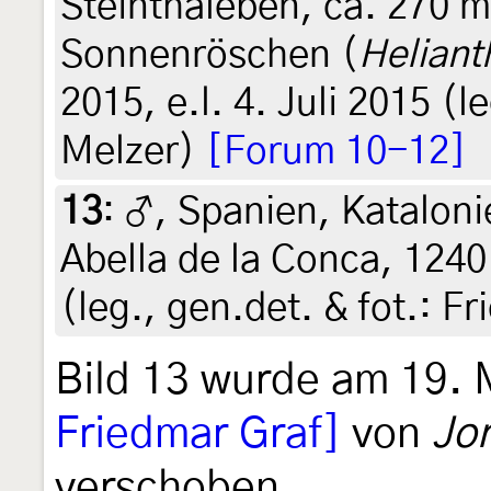
Steinthaleben, ca. 270 
Sonnenröschen (
Helian
2015, e.l. 4. Juli 2015 (l
Melzer)
[Forum 10-12]
13
:
♂, Spanien, Katalon
Abella de la Conca, 1240 
(leg., gen.det. & fot.: F
Bild 13 wurde am 19.
Friedmar Graf]
von
Jor
verschoben.