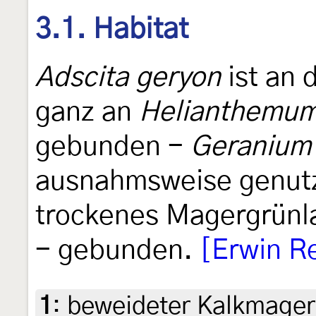
3.1. Habitat
Adscita geryon
ist an 
ganz an
Helianthemu
gebunden -
Geranium
ausnahmsweise genutzt.
trockenes Magergrünl
- gebunden.
[Erwin R
1
:
beweideter Kalkmager