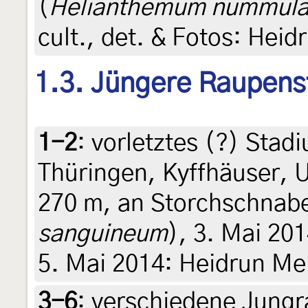
(
Helianthemum nummula
cult., det. & Fotos: Heid
1.3. Jüngere Raupens
1-2
:
vorletztes (?) Stad
Thüringen, Kyffhäuser, 
270 m, an Storchschnabe
sanguineum
), 3. Mai 20
5. Mai 2014: Heidrun Mel
3-6
:
verschiedene Jungr