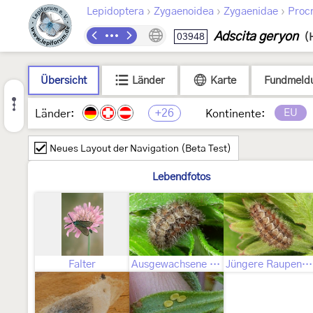
›
›
›
Lepidoptera
Zygaenoidea
Zygaenidae
Procr
Adscita geryon
03948
(
Übersicht
Länder
Karte
Fundmeld
+26
EU
Länder:
Kontinente:
Neues Layout der Navigation (Beta Test)
Lebendfotos
Falter
Ausgewachsene Raupe
Jüngere Raupenstadien