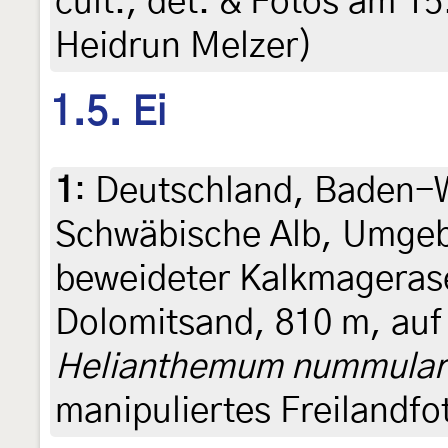
cult., det. & Fotos am 15
Heidrun Melzer)
1.5. Ei
1
:
Deutschland, Baden-
Schwäbische Alb, Umge
beweideter Kalkmageras
Dolomitsand, 810 m, auf 
Helianthemum nummular
manipuliertes Freilandf