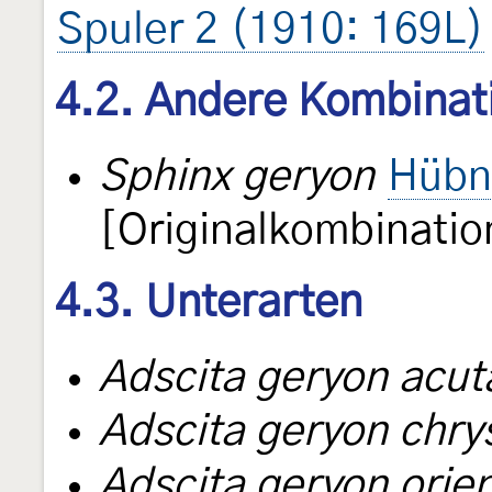
Spuler 2 (1910: 169L)
4.2. Andere Kombinat
Sphinx geryon
Hübn
[Originalkombinatio
4.3. Unterarten
Adscita geryon acut
Adscita geryon chr
Adscita geryon orien