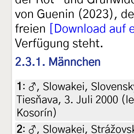
von Guenin (2023), de
freien
[Download auf e
Verfügung steht.
2.3.1. Männchen
1
:
♂, Slowakei, Slovensk
Tiesňava, 3. Juli 2000 (le
Kosorín)
2
:
♂, Slowakei, Strážovs