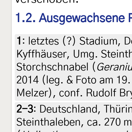
1.2. Ausgewachsene 
1
:
letztes (?) Stadium, 
Kyffhäuser, Umg. Steint
Storchschnabel (
Gerani
2014 (leg. & Foto am 19
Melzer), conf. Rudolf Br
2-3
:
Deutschland, Thüri
Steinthaleben, ca. 270 