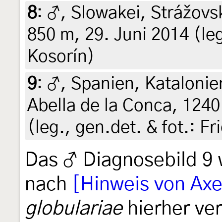
8
:
♂, Slowakei, Strážovs
850 m, 29. Juni 2014 (leg
Kosorín)
9
:
♂, Spanien, Kataloni
Abella de la Conca, 1240 
(leg., gen.det. & fot.: F
Das ♂ Diagnosebild 9
nach
[Hinweis von Axe
globulariae
hierher ve