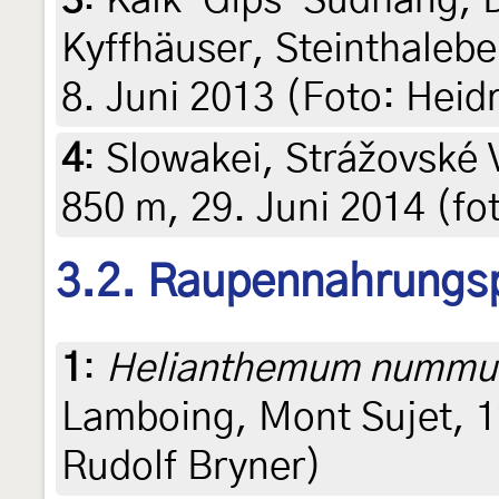
3
:
Kalk-Gips-Südhang, D
Kyffhäuser, Steinthaleb
8. Juni 2013 (Foto: Heid
4
:
Slowakei, Strážovské 
850 m, 29. Juni 2014 (fot
3.2. Raupennahrungs
1
:
Helianthemum nummu
Lamboing, Mont Sujet, 1
Rudolf Bryner)