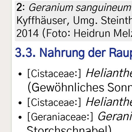
2
:
Geranium sanguineum
Kyffhäuser, Umg. Steinth
2014 (Foto: Heidrun Mel
3.3. Nahrung der Rau
Heliant
[Cistaceae:]
(Gewöhnliches Son
Heliant
[Cistaceae:]
Geran
[Geraniaceae:]
Storchschnabel)